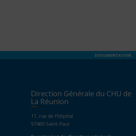
97
44
44
Pharm
de
garde
:
DOCUMENTATION
32
37
Secour
Europ
Direction Générale du CHU de
:
La Réunion
112
11, rue de l’hôpital
97460 Saint-Paul