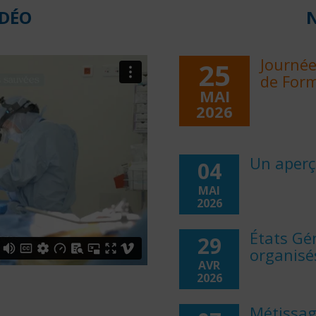
gences
IDÉO
N
Journée
25
de Form
MAI
2026
rmerie
Un aper
04
MAI
2026
ers
États Gé
29
organisés
AVR
in
2026
Métissage