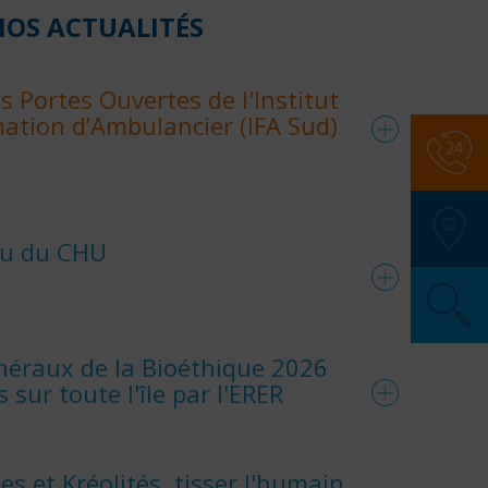
OS ACTUALITÉS
s Portes Ouvertes de l'Institut
ation d’Ambulancier (IFA Sud)
Numér
SAMU
:
çu du CHU
Police
Pompi
SOS M
Pharma
Secour
néraux de la Bioéthique 2026
 sur toute l'île par l'ERER
s et Kréolités, tisser l'humain