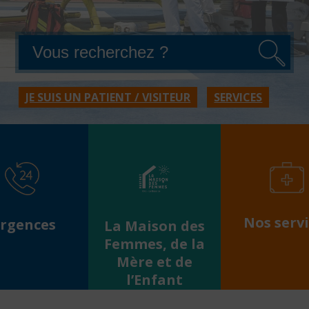
JE SUIS UN PATIENT / VISITEUR
SERVICES
Nos servi
rgences
La Maison des
Femmes, de la
Mère et de
l’Enfant
éros