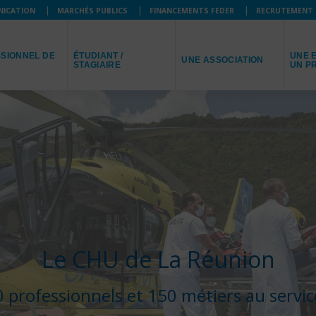
NICATION
MARCHÉS PUBLICS
FINANCEMENTS FEDER
RECRUTEMENT
JE SUIS
JE R
JE REPRÉSENTE
SIONNEL DE
ÉTUDIANT /
UNE E
UNE ASSOCIATION
STAGIAIRE
UN P
Le CHU de La Réunion
 professionnels et 150 métiers au servic