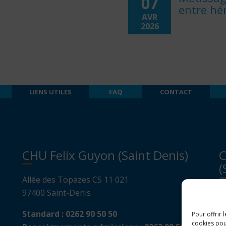
07
entre hér
AVR
2026
acie
LIENS UTILES
FAQ
CONTACT
s
éen
CHU Felix Guyon (Saint Denis)
C
(
T
Allée des Topazes CS 11 021
97400 Saint-Denis
A
Standard :
0262 90 50 50
Pour offrir 
B
cookies pou