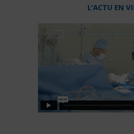
d'ur
L'ACTU EN V
SAMU
:
15
Police
/
genda
:
17
Pompi
:
18
SOS
Médec
:
0262