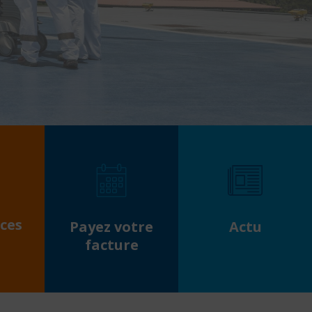
ces
Payez votre
Actu
facture