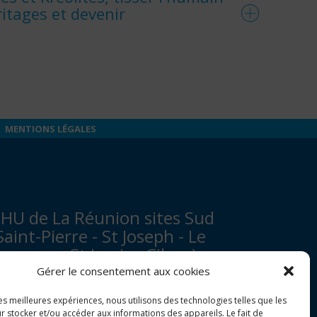
itages et devenir
MENTIONS LÉGALES
HU de La Réunion sites Sud
Saint-Pierre - St Joseph - Le
ampon - St Louis - Cilaos)
Gérer le consentement aux cookies
venue François Mitterrand
les meilleures expériences, nous utilisons des technologies telles que les
P 350
r stocker et/ou accéder aux informations des appareils. Le fait de