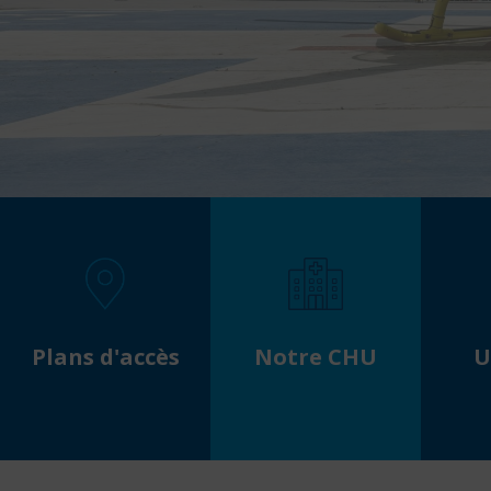
Notre CHU
Plans d'accès
U
Num