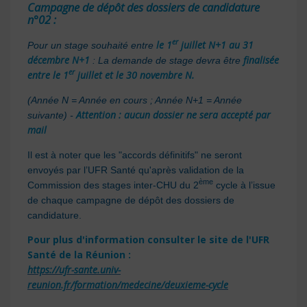
Campagne de dépôt des dossiers de candidature
n°02 :
er
le 1
juillet N+1 au 31
Pour un stage souhaité entre
décembre N+1
finalisée
: La demande de stage devra être
er
entre le 1
juillet et le 30 novembre N.
(Année N = Année en cours ; Année N+1 = Année
Attention : aucun dossier ne sera accepté par
suivante) -
mail
Il est à noter que les "accords définitifs" ne seront
envoyés par l’UFR Santé qu'après validation de la
ème
Commission des stages inter-CHU du 2
cycle à l’issue
de chaque campagne de dépôt des dossiers de
candidature.
Pour plus d'information consulter le site de l'UFR
Santé de la Réunion :
https://ufr-sante.univ-
reunion.fr/formation/medecine/deuxieme-cycle