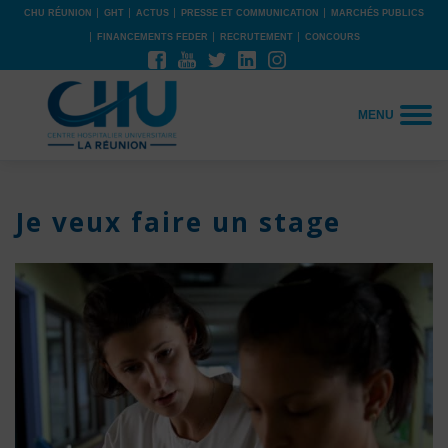
CHU RÉUNION
GHT
ACTUS
PRESSE ET COMMUNICATION
MARCHÉS PUBLICS
FINANCEMENTS FEDER
RECRUTEMENT
CONCOURS
MENU
Je veux faire un stage