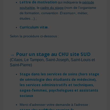
Lettre de motivation
qui indiquera la
période
souhaitée
, le
cadre du stage
(nom de l’organisme
de formation, convention
Erasmus+
, métier,
études…) ;
Curriculum vitæ
.
Selon la procédure ci-dessous :
→ Pour un stage au CHU site SUD
(Cilaos, Le Tampon, Saint-Joseph, Saint-Louis et
Saint-Pierre)
Stage dans les services de soins (hors stage
de sémiologie des étudiants de médecine),
les services administratifs et techniques,
sages-femmes, psychologues et assistants
sociaux
Merci d’adresser votre demande à l’adresse :
stage.chu.sud@chu-reunion.fr