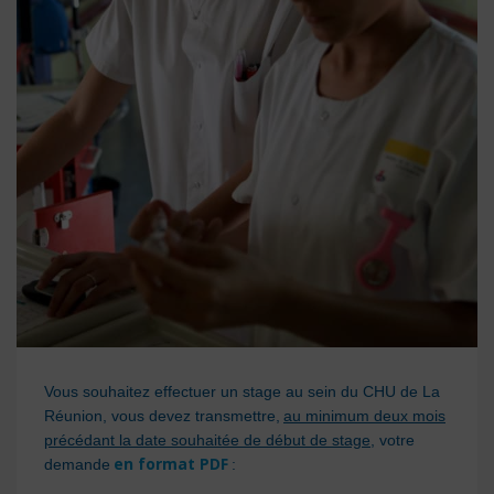
Vous souhaitez effectuer un stage au sein du CHU de La
Réunion, vous devez transmettre,
au minimum deux mois
précédant la date souhaitée de début de stage
, votre
en format PDF
demande
: