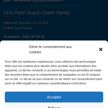
Mail :
secretariat.dg@chu-reunion.fr
CHU Felix Guyon (Saint Denis)
Allée des Topazes CS 11 021
97400 Saint-Denis
Standard :
0262 90 50 50
Renseignements admissions :
0262 90 51 00
Gérer le consentement aux
Secrétariat de direction de site :
cookies
Mail :
direction.fguyon@chu-reunion.fr
Pour offrir les meilleures expériences, nous utilisons des technologies
CHU de La Réunion sites Sud (Saint-Pierre
telles que les cookies pour stocker et/ou accéder aux informations des
- St Joseph - Le Tampon - St Louis - Cilaos)
appareils. Le fait de consentir à ces technologies nous permettra de traiter
des données telles que le comportement de navigation ou les ID uniques
sur ce site. Le fait de ne pas consentir ou de retirer son consentement peut
Avenue François Mitterrand
avoir un effet négatif sur certaines caractéristiques et fonctions.
BP 350
97448 Saint-Pierre Cedex
Accepter
Standard :
0262 35 90 00
Renseignements admissions :
0262 35 90 48
Refuser