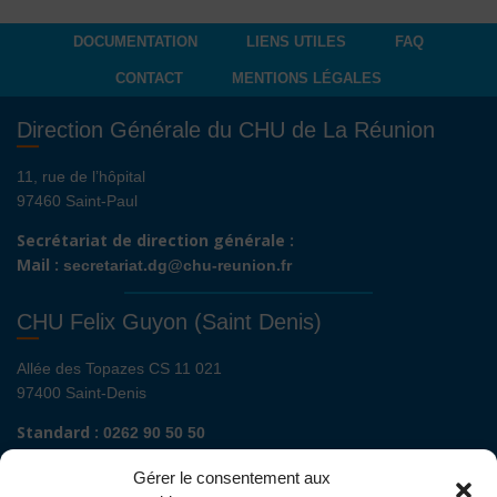
DOCUMENTATION
LIENS UTILES
FAQ
CONTACT
MENTIONS LÉGALES
Direction Générale du CHU de La Réunion
11, rue de l’hôpital
97460 Saint-Paul
Secrétariat de direction générale :
Mail :
secretariat.dg@chu-reunion.fr
CHU Felix Guyon (Saint Denis)
Allée des Topazes CS 11 021
97400 Saint-Denis
Standard :
0262 90 50 50
Renseignements admissions :
0262 90 51 00
Gérer le consentement aux
Secrétariat de direction de site :