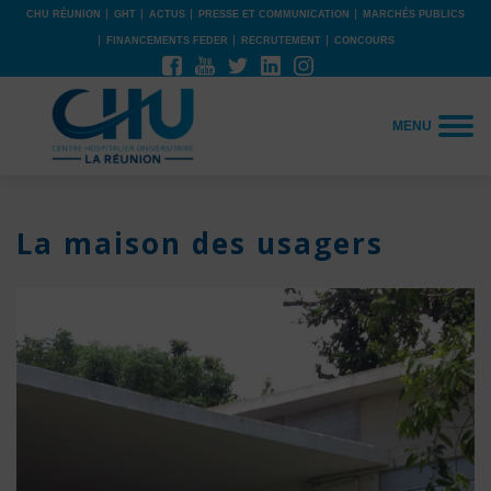
CHU RÉUNION
GHT
ACTUS
PRESSE ET COMMUNICATION
MARCHÉS PUBLICS
FINANCEMENTS FEDER
RECRUTEMENT
CONCOURS
MENU
La maison des usagers