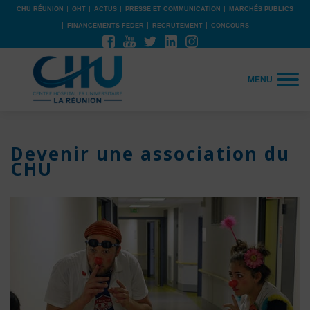
CHU RÉUNION
GHT
ACTUS
PRESSE ET COMMUNICATION
MARCHÉS PUBLICS
FINANCEMENTS FEDER
RECRUTEMENT
CONCOURS
MENU
Devenir une association du
CHU