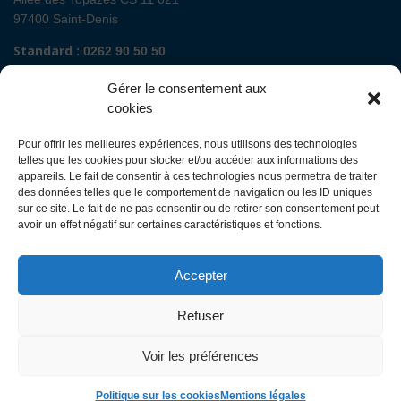
97400 Saint-Denis
Standard :
0262 90 50 50
Renseignements admissions :
0262 90 51 00
Gérer le consentement aux
Secrétariat de direction de site :
cookies
Mail :
direction.fguyon@chu-reunion.fr
Pour offrir les meilleures expériences, nous utilisons des technologies
CHU de La Réunion sites Sud (Saint-Pierre
telles que les cookies pour stocker et/ou accéder aux informations des
- St Joseph - Le Tampon - St Louis - Cilaos)
appareils. Le fait de consentir à ces technologies nous permettra de traiter
des données telles que le comportement de navigation ou les ID uniques
sur ce site. Le fait de ne pas consentir ou de retirer son consentement peut
Avenue François Mitterrand
avoir un effet négatif sur certaines caractéristiques et fonctions.
BP 350
97448 Saint-Pierre Cedex
Accepter
Standard :
0262 35 90 00
Renseignements admissions :
0262 35 90 48
Refuser
Secrétariat de direction des sites :
Mail :
direction.ghsr@chu-reunion.fr
Voir les préférences
Politique sur les cookies
Mentions légales
©
CHU Réunion
. Tous droits réservés. 2017-2026.