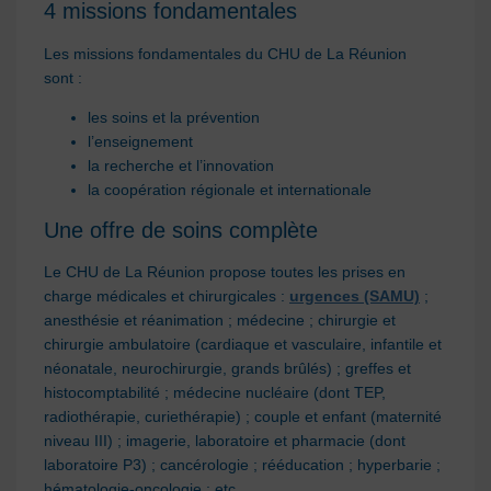
4 missions fondamentales
Les missions fondamentales du CHU de La Réunion
sont :
l
es soins et la prévention
l
’enseignement
l
a recherche
et l’innovation
l
a coopération régionale et internationale
Une offre de soins complète
Le CHU de La Réunion propose
toutes les prises en
charge médicales et chirurgicales
:
u
rgences (SAMU)
;
anesthésie et réa
nimation ; médecine ;
chirurgie
et
chirurgie ambulatoire (cardiaque et vasculaire, infantile et
néonatale, neurochirurgie
, grands brûlés)
; greffes et
histocomptabilité ; médecine nucléaire (dont TEP,
radiothérapie, curiethérapie) ; c
ouple et enfant
(maternité
niveau III) ; im
agerie, laboratoire et pharmacie
(dont
laboratoire P3) ;
cancérologie
;
rééducation
;
hyperbarie ;
hématologie-oncologie ;
etc.