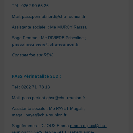
Tél : 0262 90 65 26
Mail: pass.perinat.nord@chu-reunion.fr
Assistante sociale : Me MURCY Raïssa
Sage Femme : Me RIVIERE Priscaline ;
priscaline.rivière@chu-reunion.fr
Consultation sur RDV.
PASS Périnatalité SUD :
Tél : 0262 71 78 13
Mail: pass.perinat.ghsr@chu-reunion.fr
Assistante sociale : Me PAYET Magali ;
magali.payet@chu-reunion.fr
Sagefemmes : DIJOUX Emma
emma.dijoux@chu-
reunion.fr
; SAY-LIANG-FAT Elisabeth
anne-