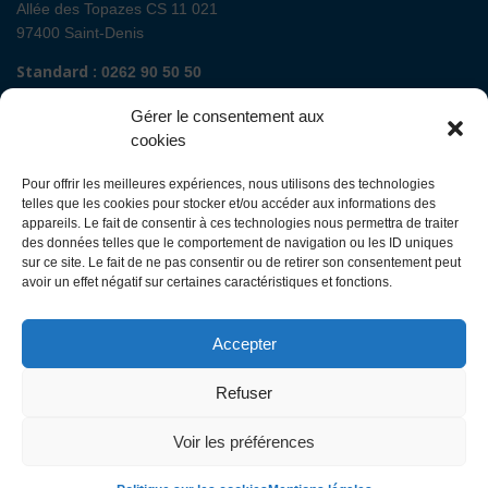
Allée des Topazes CS 11 021
97400 Saint-Denis
Standard :
0262 90 50 50
Renseignements admissions :
0262 90 51 00
Gérer le consentement aux
Secrétariat de direction de site :
cookies
Mail :
direction.fguyon@chu-reunion.fr
Pour offrir les meilleures expériences, nous utilisons des technologies
CHU de La Réunion sites Sud (Saint-Pierre
telles que les cookies pour stocker et/ou accéder aux informations des
- St Joseph - Le Tampon - St Louis - Cilaos)
appareils. Le fait de consentir à ces technologies nous permettra de traiter
des données telles que le comportement de navigation ou les ID uniques
sur ce site. Le fait de ne pas consentir ou de retirer son consentement peut
Avenue François Mitterrand
avoir un effet négatif sur certaines caractéristiques et fonctions.
BP 350
97448 Saint-Pierre Cedex
Accepter
Standard :
0262 35 90 00
Renseignements admissions :
0262 35 90 48
Refuser
Secrétariat de direction des sites :
Mail :
direction.ghsr@chu-reunion.fr
Voir les préférences