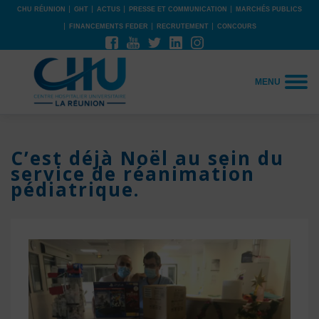
CHU RÉUNION
GHT
ACTUS
PRESSE ET COMMUNICATION
MARCHÉS PUBLICS
FINANCEMENTS FEDER
RECRUTEMENT
CONCOURS
MENU
C’est déjà Noël au sein du
service de réanimation
pédiatrique.