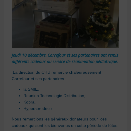
Jeudi 10 décembre, Carrefour et ses partenaires ont remis
différents cadeaux au service de réanimation pédiatrique.
La direction du CHU remercie chaleureusement
Carrefour et ses partenaires :
la SMIE,
Reunion Technologie Distribution,
Kobra,
Hypersoredeco
Nous remercions les généreux donateurs pour ces
cadeaux qui sont les bienvenus en cette période de fêtes.