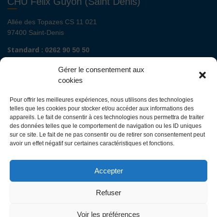
CHU Felix Guyon (Saint Denis)
Allée des Topazes CS 11 021
97400 Saint-Denis
Standard :
0262 90 50 50
Renseignements admissions :
0262 90 51 00
Gérer le consentement aux
Secrétariat de direction de site :
cookies
Mail :
direction.fguyon@chu-reunion.fr
Pour offrir les meilleures expériences, nous utilisons des technologies
CHU de La Réunion sites Sud (Saint-Pierre
telles que les cookies pour stocker et/ou accéder aux informations des
- St Joseph - Le Tampon - St Louis - Cilaos)
appareils. Le fait de consentir à ces technologies nous permettra de traiter
des données telles que le comportement de navigation ou les ID uniques
sur ce site. Le fait de ne pas consentir ou de retirer son consentement peut
Avenue François Mitterrand
avoir un effet négatif sur certaines caractéristiques et fonctions.
BP 350
97448 Saint-Pierre Cedex
Accepter
Standard :
0262 35 90 00
Renseignements admissions :
0262 35 90 48
Refuser
Secrétariat de direction des sites :
Mail :
direction.ghsr@chu-reunion.fr
Voir les préférences