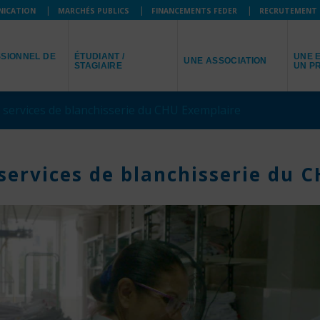
NICATION
MARCHÉS PUBLICS
FINANCEMENTS FEDER
RECRUTEMENT
JE SUIS
JE R
JE REPRÉSENTE
SIONNEL DE
ÉTUDIANT /
UNE E
UNE ASSOCIATION
STAGIAIRE
UN P
 services de blanchisserie du CHU Exemplaire
services de blanchisserie du 