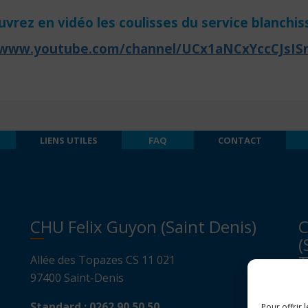
vrez en vidéo les
coulisses du service
blanchiss
/www.youtube.com/channel/UCx1aNCxYccCJsIS
LIENS UTILES
FAQ
CONTACT
CHU Felix Guyon (Saint Denis)
C
(
T
Allée des Topazes CS 11 021
97400 Saint-Denis
A
Standard :
0262 90 50 50
Pour offrir 