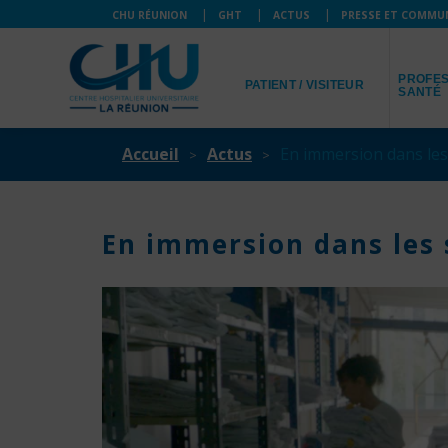
CHU RÉUNION
GHT
ACTUS
PRESSE ET COMMU
JE SUIS
JE SUIS
PROFES
PATIENT / VISITEUR
SANTÉ
Accueil
Actus
En immersion dans les
En immersion dans les 