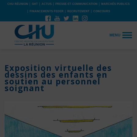
CHU RÉUNION
GHT
ACTUS
PRESSE ET COMMUNICATION
MARCHÉS PUBLICS
FINANCEMENTS FEDER
RECRUTEMENT
CONCOURS
MENU
Exposition virtuelle des
dessins des enfants en
soutien au personnel
soignant