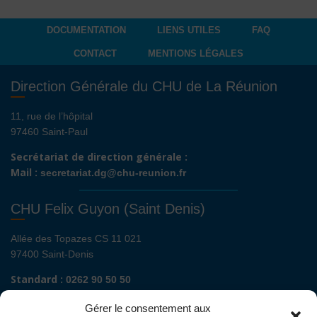
DOCUMENTATION
LIENS UTILES
FAQ
CONTACT
MENTIONS LÉGALES
Direction Générale du CHU de La Réunion
11, rue de l’hôpital
97460 Saint-Paul
Secrétariat de direction générale :
Mail :
secretariat.dg@chu-reunion.fr
CHU Felix Guyon (Saint Denis)
Allée des Topazes CS 11 021
97400 Saint-Denis
Standard :
0262 90 50 50
Renseignements admissions :
0262 90 51 00
Gérer le consentement aux
Secrétariat de direction de site :