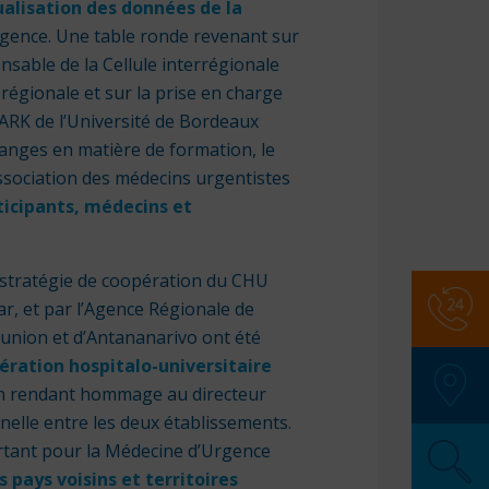
ualisation des données de la
Urgence. Une table ronde revenant sur
able de la Cellule interrégionale
orégionale et sur la prise en charge
TARK de l’Université de Bordeaux
anges en matière de formation, le
ssociation des médecins urgentistes
ticipants, médecins et
a stratégie de coopération du CHU
Numér
r, et par l’Agence Régionale de
union
et d’Antananarivo ont été
ération hospitalo-universitaire
SAMU
:
en rendant hommage au directeur
Police
nelle entre les deux établissements.
Pompi
ortant pour la Médecine d’Urgence
SOS M
 pays voisins et territoires