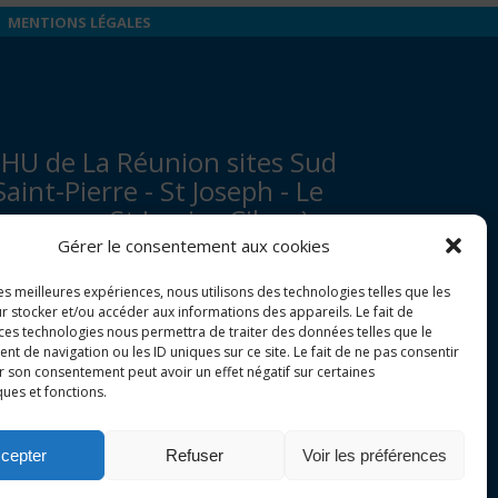
MENTIONS LÉGALES
HU de La Réunion sites Sud
Saint-Pierre - St Joseph - Le
ampon - St Louis - Cilaos)
Gérer le consentement aux cookies
venue François Mitterrand
les meilleures expériences, nous utilisons des technologies telles que les
P 350
r stocker et/ou accéder aux informations des appareils. Le fait de
7448 Saint-Pierre Cedex
 ces technologies nous permettra de traiter des données telles que le
 de navigation ou les ID uniques sur ce site. Le fait de ne pas consentir
r son consentement peut avoir un effet négatif sur certaines
tandard :
0262 35 90 00
ques et fonctions.
enseignements admissions :
0262 35 90 48
ecrétariat de direction des sites :
cepter
Refuser
Voir les préférences
ail :
direction.ghsr@chu-reunion.fr