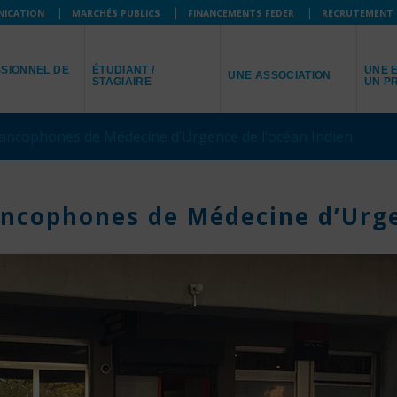
NICATION
MARCHÉS PUBLICS
FINANCEMENTS FEDER
RECRUTEMENT
JE SUIS
JE R
JE REPRÉSENTE
SIONNEL DE
ÉTUDIANT /
UNE E
UNE ASSOCIATION
STAGIAIRE
UN P
ancophones de Médecine d’Urgence de l’océan Indien
ncophones de Médecine d’Urge