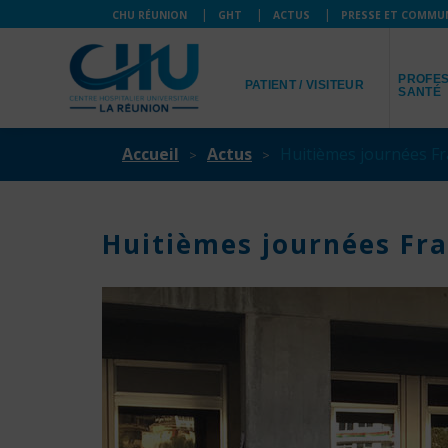
CHU RÉUNION
GHT
ACTUS
PRESSE ET COMMU
JE SUIS
JE SUIS
PROFES
PATIENT / VISITEUR
SANTÉ
Accueil
Actus
Huitièmes journées Fr
Huitièmes journées Fra