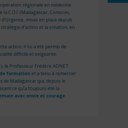
Pharma
coopération régionale en médecine
Secour
e la C.O.I. (Madagascar, Comores,
 d’Urgence, mises en place depuis
tratégie d’action et la création, en
e action. Il lui a été permis de
alité difficile et exigeante.
U.), le Professeur Frédéric ADNET
 de formation
et a tenu à remercier
 de Madagascar qui, depuis le
sant ce qu’a toujours été la
demain avec envie et courage
.