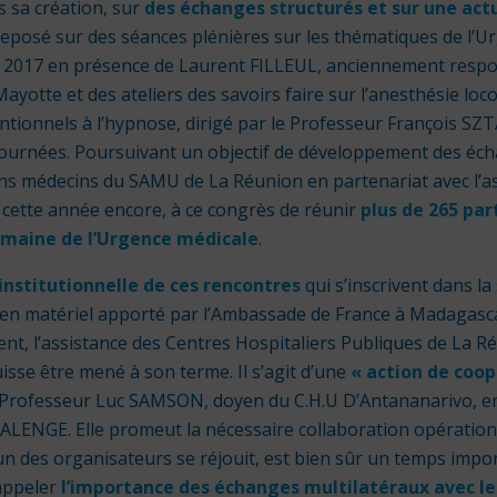
s sa création, sur
des échanges structurés et sur une act
 reposé sur des séances plénières sur les thématiques de l’
 2017 en présence de Laurent FILLEUL, anciennement respons
ayotte et des ateliers des savoirs faire sur l’anesthésie loc
entionnels à l’hypnose, dirigé par le Professeur François SZ
journées. Poursuivant un objectif de développement des éch
ins médecins du SAMU de La
Réunion
en partenariat avec l’a
cette année encore, à ce congrès de réunir
plus de 265 par
omaine de l’Urgence médicale
.
 institutionnelle de ces rencontres
qui s’inscrivent dans l
ien matériel apporté par l’Ambassade de France à Madagasca
ent, l’assistance des Centres Hospitaliers Publiques de La
Ré
isse être mené à son terme. Il s’agit d’une
« action de coop
 Professeur Luc SAMSON, doyen du C.H.U D’Antananarivo, 
 CALENGE. Elle promeut la nécessaire collaboration opération
un des organisateurs se réjouit, est bien sûr un temps imp
rappeler
l’importance des échanges multilatéraux avec les