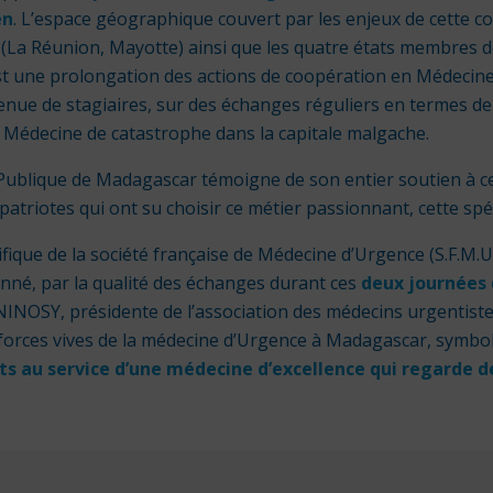
en
. L’espace géographique couvert par les enjeux de cette 
 (La
Réunion
, Mayotte) ainsi que les quatre états membres d
est une prolongation des actions de coopération en Médecine
venue de stagiaires, sur des échanges réguliers en termes de s
 Médecine de catastrophe dans la capitale malgache.
Publique de Madagascar témoigne de son entier soutien à cett
patriotes qui ont su choisir ce métier passionnant, cette spéci
ifique de la société française de Médecine d’Urgence (S.F.M.
ionné, par la qualité des échanges durant ces
deux journées
OSY, présidente de l’association des médecins urgentistes
 forces vives de la médecine d’Urgence à Madagascar, symboli
rts au service d’une médecine d’excellence qui regarde 