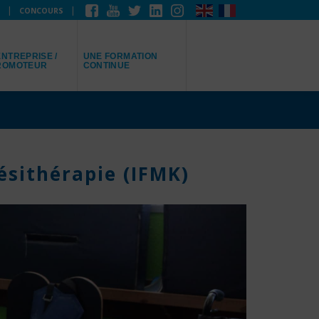
CONCOURS
EPRÉSENTE
JE RECHERCHE
NTREPRISE /
UNE FORMATION
ROMOTEUR
CONTINUE
ésithérapie (IFMK)