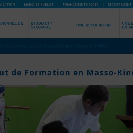
NICATION
MARCHÉS PUBLICS
FINANCEMENTS FEDER
RECRUTEMENT
JE SUIS
JE R
JE REPRÉSENTE
SIONNEL DE
ÉTUDIANT /
UNE E
UNE ASSOCIATION
STAGIAIRE
UN P
itut de Formation en Masso-Kinésithérapie (IFMK)
itut de Formation en Masso-Kin