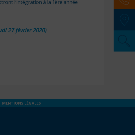
tront l’intégration à la 1ère année
SAMU
:
Police
u
di 2
7
février 2020)
Pompi
SOS M
Pharma
Secour
MENTIONS LÉGALES