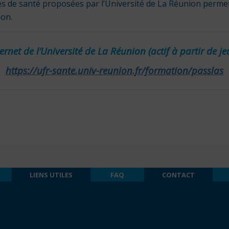
es de santé proposées par l’Université de La Réunion permet
ion.
nternet de l’Université de La Réunion
(actif à partir de
je
https://ufr-sante.univ-reunion.fr/formation/passlas
LIENS UTILES
FAQ
CONTACT