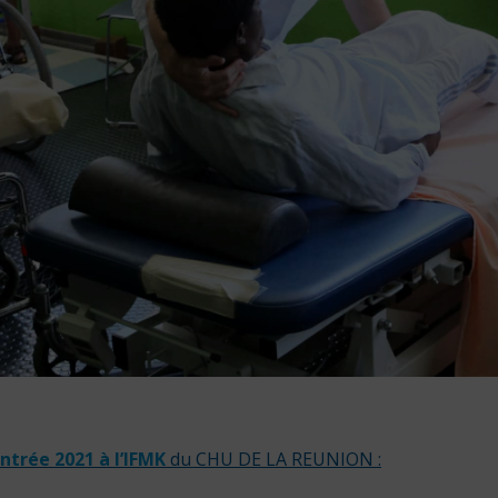
entrée 2021
à l’IFMK
du CHU DE LA REUNION
: