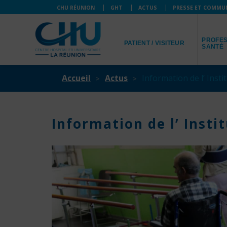
CHU RÉUNION
GHT
ACTUS
PRESSE ET COMMU
JE SUIS
JE SUIS
PROFES
PATIENT / VISITEUR
SANTÉ
Accueil
Actus
Information de l’ Inst
Information de l’ Inst