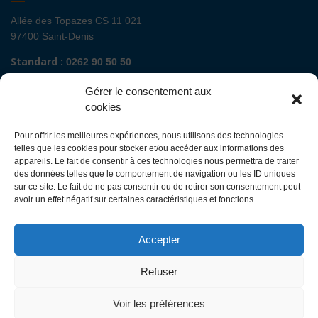
Allée des Topazes CS 11 021
97400 Saint-Denis
Standard :
0262 90 50 50
Renseignements admissions :
0262 90 51 00
Gérer le consentement aux
Secrétariat de direction de site :
cookies
Mail :
direction.fguyon@chu-reunion.fr
Pour offrir les meilleures expériences, nous utilisons des technologies
CHU de La Réunion sites Sud (Saint-Pierre
telles que les cookies pour stocker et/ou accéder aux informations des
- St Joseph - Le Tampon - St Louis - Cilaos)
appareils. Le fait de consentir à ces technologies nous permettra de traiter
des données telles que le comportement de navigation ou les ID uniques
sur ce site. Le fait de ne pas consentir ou de retirer son consentement peut
Avenue François Mitterrand
avoir un effet négatif sur certaines caractéristiques et fonctions.
BP 350
97448 Saint-Pierre Cedex
Accepter
Standard :
0262 35 90 00
Renseignements admissions :
0262 35 90 48
Refuser
Secrétariat de direction des sites :
Mail :
direction.ghsr@chu-reunion.fr
Voir les préférences