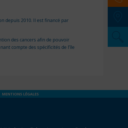
SAMU
:
n depuis 2010. Il est financé par
Police
Pompi
SOS M
ntion des cancers afin de pouvoir
Pharma
nant compte des spécificités de l’île
Secour
MENTIONS LÉGALES