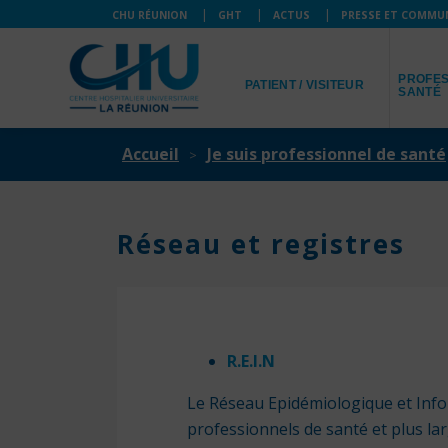
CHU RÉUNION
GHT
ACTUS
PRESSE ET COMMU
JE SUIS
JE SUIS
PROFES
PATIENT / VISITEUR
SANTÉ
Accueil
Je suis professionnel de santé
Réseau et registres
R.E.I.N
Le Réseau Epidémiologique et Info
professionnels de santé et plus la