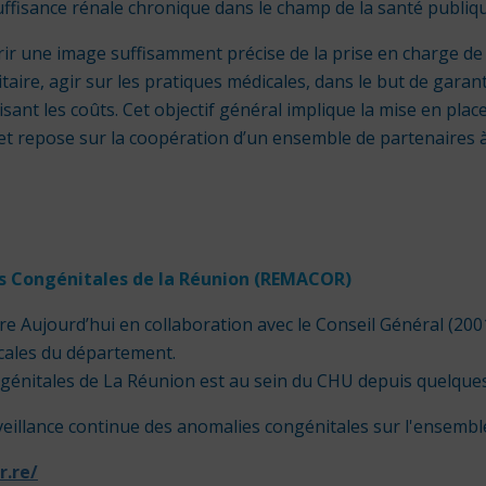
uffisance rénale chronique dans le champ de la santé publiqu
frir une image suffisamment précise de la prise en charge de
itaire, agir sur les pratiques médicales, dans le but de garan
isant les coûts. Cet objectif général implique la mise en pl
e et repose sur la coopération d’un ensemble de partenaires 
s Congénitales de la Réunion (REMACOR)
re Aujourd’hui en collaboration avec le Conseil Général (200
cales du département.
génitales de La Réunion est au sein du CHU depuis quelque
surveillance continue des anomalies congénitales sur l'ensemb
r.re/