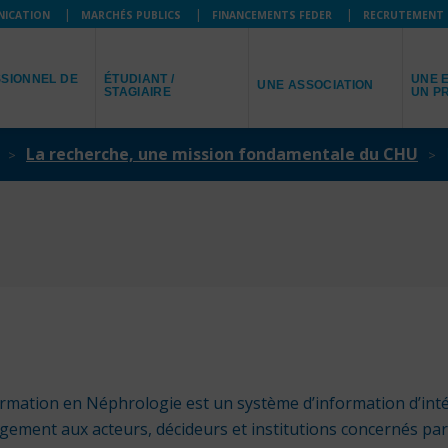
NICATION
MARCHÉS PUBLICS
FINANCEMENTS FEDER
RECRUTEMENT
JE SUIS
JE R
JE REPRÉSENTE
SIONNEL DE
ÉTUDIANT /
UNE E
UNE ASSOCIATION
STAGIAIRE
UN P
La recherche, une mission fondamentale du CHU
rmation en Néphrologie est un système d’information d’in
rgement aux acteurs, décideurs et institutions concernés pa