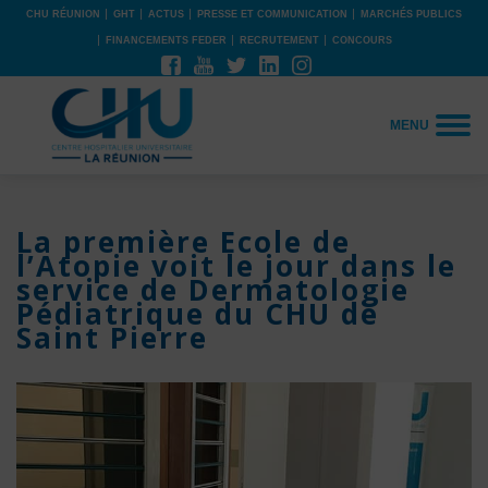
CHU RÉUNION
GHT
ACTUS
PRESSE ET COMMUNICATION
MARCHÉS PUBLICS
FINANCEMENTS FEDER
RECRUTEMENT
CONCOURS
MENU
La première Ecole de
l’Atopie voit le jour dans le
service de Dermatologie
Pédiatrique du CHU de
Saint Pierre