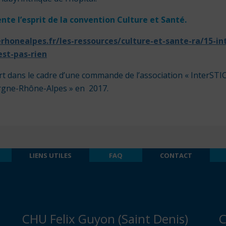
sente l’esprit de la convention Culture et Santé.
honealpes.fr/les-ressources/culture-et-sante-ra/15-int
st-pas-rien
ert dans le cadre d’une commande de l’association « InterSTI
ergne-Rhône-Alpes » en 2017.
LIENS UTILES
FAQ
CONTACT
CHU Felix Guyon (Saint Denis)
C