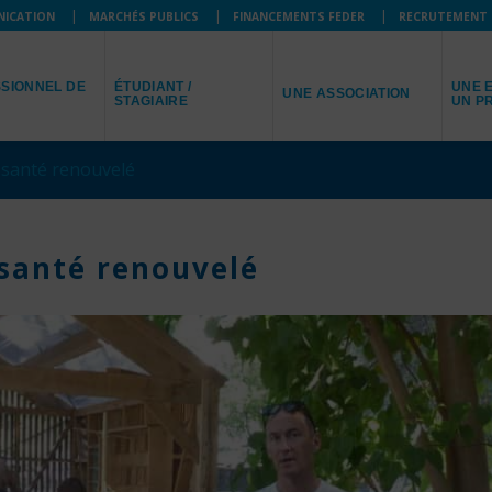
NICATION
MARCHÉS PUBLICS
FINANCEMENTS FEDER
RECRUTEMENT
JE SUIS
JE R
JE REPRÉSENTE
SIONNEL DE
ÉTUDIANT /
UNE E
UNE ASSOCIATION
STAGIAIRE
UN P
e santé renouvelé
 santé renouvelé