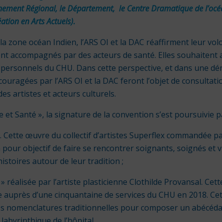
nnement Régional, le Département, le Centre Dramatique de l’océa
ation en Arts Actuels).
a zone océan Indien, l’ARS OI et la DAC réaffirment leur vol
ont accompagnés par des acteurs de santé. Elles souhaitent a
t personnels du CHU. Dans cette perspective, et dans une d
couragées par l’ARS OI et la DAC feront l’objet de consultat
s artistes et acteurs culturels.
re et Santé », la signature de la convention s’est poursuivie pa
». Cette œuvre du collectif d’artistes Superflex commandée p
our objectif de faire se rencontrer soignants, soignés et vi
istoires autour de leur tradition ;
 » réalisée par l’artiste plasticienne Clothilde Provansal. Ce
ue auprès d’une cinquantaine de services du CHU en 2018. Ce
es nomenclatures traditionnelles pour composer un abécéda
 labyrinthique de l’hôpital.