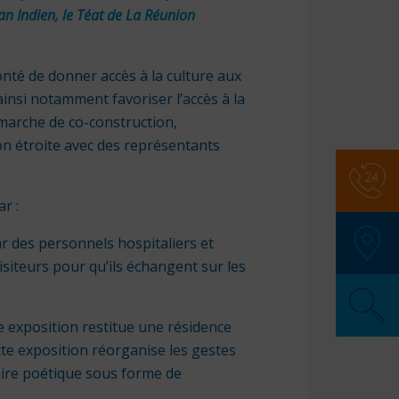
n Indien, le Téat de La Réunion
onté de donner accès à la culture aux
insi notamment favoriser l’accès à la
émarche de co-construction,
ion étroite avec des représentants
Numér
r :
SAMU
:
ar des personnels hospitaliers et
Police
siteurs pour qu’ils échangent sur les
Pompi
SOS M
tte exposition restitue une résidence
Pharma
tte exposition réorganise les gestes
Secour
ire poétique sous forme de