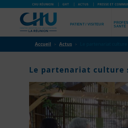
CHU RÉUNION
GHT
ACTUS
PRESSE ET COMMU
JE SUIS
JE SUIS
PROFES
PATIENT / VISITEUR
SANTÉ
Accueil
Actus
Le partenariat cultur
Le partenariat culture