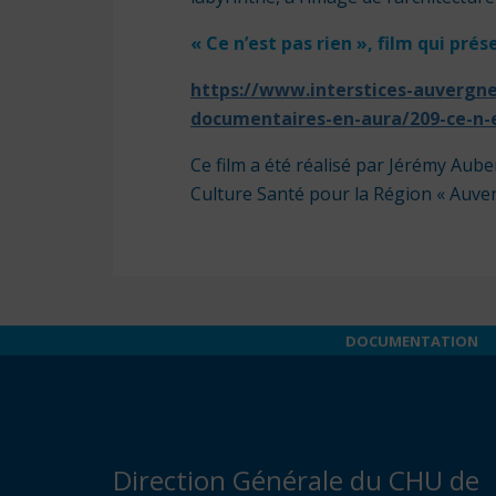
« Ce n’est pas rien », film qui pré
https://www.interstices-auvergner
documentaires-en-aura/209-ce-n-e
Ce film a été réalisé par Jérémy Aub
Culture Santé pour la Région « Auv
DOCUMENTATION
Direction Générale du CHU de