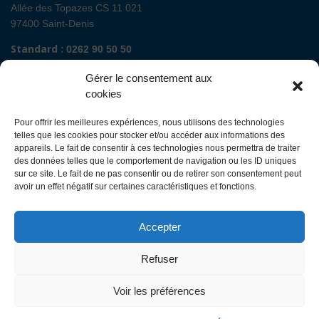
Allée des Topazes CS 11 021
97400 Saint-Denis
Standard :
0262 90 50 50
Renseignements admissions :
0262 90 51 00
Gérer le consentement aux
Secrétariat de direction de site :
cookies
Mail :
direction.fguyon@chu-reunion.fr
Pour offrir les meilleures expériences, nous utilisons des technologies
CHU de La Réunion sites Sud (Saint-Pierre
telles que les cookies pour stocker et/ou accéder aux informations des
- St Joseph - Le Tampon - St Louis - Cilaos)
appareils. Le fait de consentir à ces technologies nous permettra de traiter
des données telles que le comportement de navigation ou les ID uniques
sur ce site. Le fait de ne pas consentir ou de retirer son consentement peut
Avenue François Mitterrand
avoir un effet négatif sur certaines caractéristiques et fonctions.
BP 350
97448 Saint-Pierre Cedex
Accepter
Standard :
0262 35 90 00
Renseignements admissions :
0262 35 90 48
Refuser
Secrétariat de direction des sites :
Mail :
direction.ghsr@chu-reunion.fr
Voir les préférences