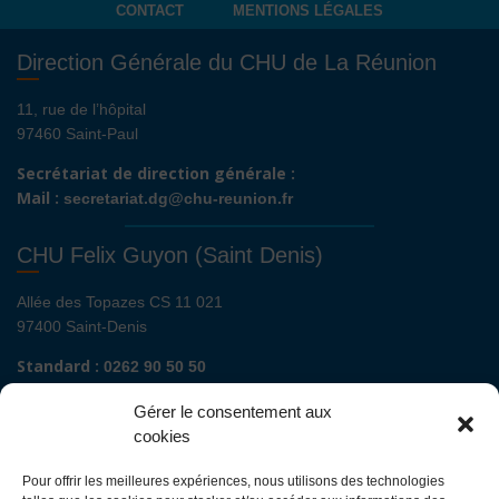
CONTACT
MENTIONS LÉGALES
Direction Générale du CHU de La Réunion
11, rue de l’hôpital
97460 Saint-Paul
Secrétariat de direction générale :
Mail :
secretariat.dg@chu-reunion.fr
CHU Felix Guyon (Saint Denis)
Allée des Topazes CS 11 021
97400 Saint-Denis
Standard :
0262 90 50 50
Renseignements admissions :
0262 90 51 00
Gérer le consentement aux
Secrétariat de direction de site :
cookies
Mail :
direction.fguyon@chu-reunion.fr
Pour offrir les meilleures expériences, nous utilisons des technologies
CHU de La Réunion sites Sud (Saint-Pierre