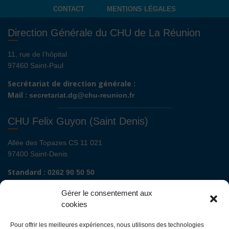
CONTACT
MENTIONS LÉGALES
Direction Générale du CHU de La Réunion
11, rue de l’hôpital
97460 Saint-Paul
Secrétariat de direction générale :
Mail :
secretariat.dg@chu-reunion.fr
CHU Felix Guyon (Saint Denis)
Allée des Topazes CS 11 021
97400 Saint-Denis
Standard :
0262 90 50 50
Renseignements admissions :
0262 90 51 00
Gérer le consentement aux
Secrétariat de direction de site :
cookies
Mail :
direction.fguyon@chu-reunion.fr
Pour offrir les meilleures expériences, nous utilisons des technologies