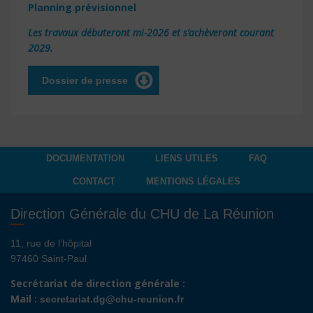
Planning prévisionnel
Les travaux débuteront mi-2026 et s’achèveront courant
2029.
Dossier de presse
DOCUMENTATION
LIENS UTILES
FAQ
CONTACT
MENTIONS LÉGALES
Direction Générale du CHU de La Réunion
11, rue de l’hôpital
97460 Saint-Paul
Secrétariat de direction générale :
Mail :
secretariat.dg@chu-reunion.fr