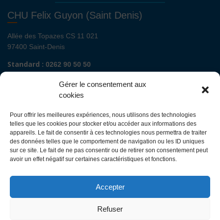
CHU Felix Guyon (Saint Denis)
Allée des Topazes CS 11 021
97400 Saint-Denis
Standard :
0262 90 50 50
Renseignements admissions :
0262 90 51 00
Gérer le consentement aux
Secrétariat de direction de site :
cookies
Mail :
direction.fguyon@chu-reunion.fr
Pour offrir les meilleures expériences, nous utilisons des technologies
CHU de La Réunion sites Sud (Saint-Pierre
telles que les cookies pour stocker et/ou accéder aux informations des
- St Joseph - Le Tampon - St Louis - Cilaos)
appareils. Le fait de consentir à ces technologies nous permettra de traiter
des données telles que le comportement de navigation ou les ID uniques
sur ce site. Le fait de ne pas consentir ou de retirer son consentement peut
Avenue François Mitterrand
avoir un effet négatif sur certaines caractéristiques et fonctions.
BP 350
97448 Saint-Pierre Cedex
Accepter
Standard :
0262 35 90 00
Renseignements admissions :
0262 35 90 48
Refuser
Secrétariat de direction des sites :