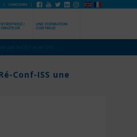
CONCOURS
EPRÉSENTE
JE RECHERCHE
NTREPRISE /
UNE FORMATION
ROMOTEUR
CONTINUE
ée par le CIC* et le CHU
 Ré-Conf-ISS une