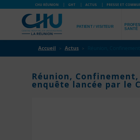
CHU RÉUNION
GHT
ACTUS
PRESSE ET COMMU
JE SUIS
JE SUIS
PROFES
PATIENT / VISITEUR
SANTÉ
Accueil
Actus
Réunion, Confinement, 
Réunion, Confinement, I
enquête lancée par le C