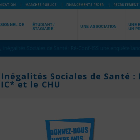
NICATION
MARCHÉS PUBLICS
FINANCEMENTS FEDER
RECRUTEMENT
JE SUIS
JE R
JE REPRÉSENTE
SIONNEL DE
ÉTUDIANT /
UNE E
UNE ASSOCIATION
STAGIAIRE
UN P
Inégalités Sociales de Santé : Ré-Conf-ISS une enquête lanc
négalités Sociales de Santé :
IC* et le CHU