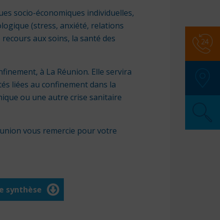
ques socio-économiques individuelles,
logique (stress, anxiété, relations
e recours aux soins, la santé des
Numér
finement, à La Réunion. Elle servira
SAMU
:
tés liées au confinement dans la
Police
mique ou une autre crise sanitaire
Pompi
SOS M
Pharma
éunion vous remercie pour votre
Secour
de synthèse