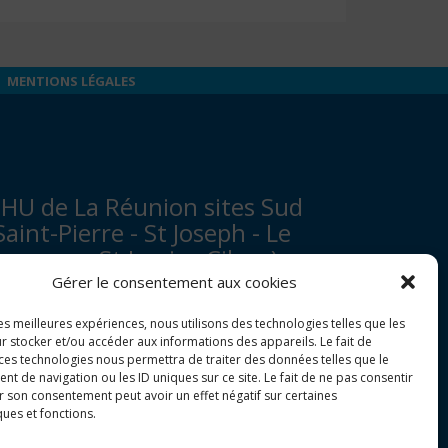
MENTIONS LÉGALES
HU de La Réunion sites Sud
Saint-Pierre - St Joseph - Le
ampon - St Louis - Cilaos)
Gérer le consentement aux cookies
venue François Mitterrand
les meilleures expériences, nous utilisons des technologies telles que les
P 350
r stocker et/ou accéder aux informations des appareils. Le fait de
7448 Saint-Pierre Cedex
 ces technologies nous permettra de traiter des données telles que le
 de navigation ou les ID uniques sur ce site. Le fait de ne pas consentir
r son consentement peut avoir un effet négatif sur certaines
tandard :
0262 35 90 00
ques et fonctions.
enseignements admissions :
0262 35 90 48