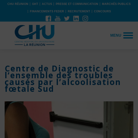
CHU RÉUNION
GHT
ACTUS
PRESSE ET COMMUNICATION
MARCHÉS PUBLICS
FINANCEMENTS FEDER
RECRUTEMENT
CONCOURS
MENU
Centre de Diagnostic de
l’ensemble des troubles
causés par l’alcoolisation
fœtale Sud