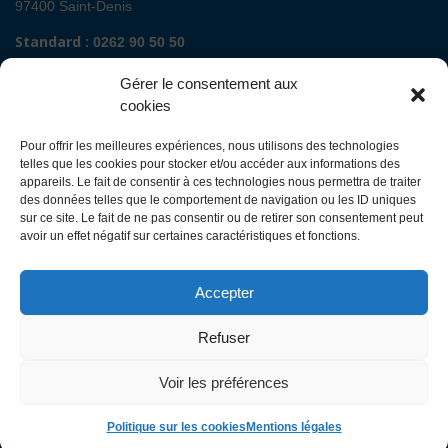
97400 Saint-Denis
Standard :
0262 90 50 50
Renseignements admissions :
0262 90 51 00
Gérer le consentement aux
Secrétariat de direction de site :
cookies
Mail :
direction.fguyon@chu-reunion.fr
Pour offrir les meilleures expériences, nous utilisons des technologies
CHU de La Réunion sites Sud (Saint-Pierre
telles que les cookies pour stocker et/ou accéder aux informations des
- St Joseph - Le Tampon - St Louis - Cilaos)
appareils. Le fait de consentir à ces technologies nous permettra de traiter
des données telles que le comportement de navigation ou les ID uniques
sur ce site. Le fait de ne pas consentir ou de retirer son consentement peut
Avenue François Mitterrand
avoir un effet négatif sur certaines caractéristiques et fonctions.
BP 350
97448 Saint-Pierre Cedex
Accepter
Standard :
0262 35 90 00
Renseignements admissions :
0262 35 90 48
Refuser
Secrétariat de direction des sites :
Mail :
direction.ghsr@chu-reunion.fr
Voir les préférences
Politique sur les cookies
Mentions légales
©
CHU Réunion
. Tous droits réservés. 2017-2026.