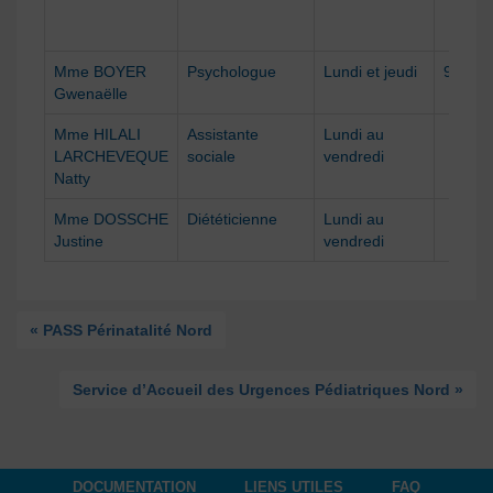
Mme BOYER
Psychologue
Lundi et jeudi
9h-16h
Gwenaëlle
Mme HILALI
Assistante
Lundi au
LARCHEVEQUE
sociale
vendredi
Natty
Mme DOSSCHE
Diététicienne
Lundi au
Justine
vendredi
« PASS Périnatalité Nord
Service d’Accueil des Urgences Pédiatriques Nord »
DOCUMENTATION
LIENS UTILES
FAQ