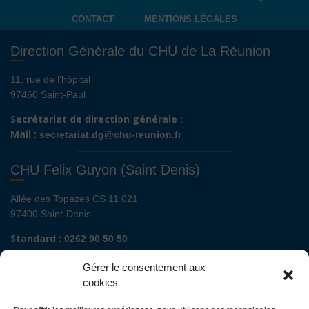
CONTACT
MENTIONS LÉGALES
Direction Générale du CHU de La Réunion
11, rue de l’hôpital
97460 Saint-Paul
Secrétariat de direction générale :
Mail :
secretariat.dg@chu-reunion.fr
CHU Felix Guyon (Saint Denis)
Allée des Topazes CS 11 021
97400 Saint-Denis
Standard :
0262 90 50 50
Renseignements admissions :
0262 90 51 00
Gérer le consentement aux
Secrétariat de direction de site :
cookies
Mail :
direction.fguyon@chu-reunion.fr