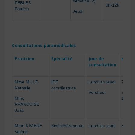
semaine /2)
FEBLES
9h-12h
Patricia
Jeudi
Consultations paramédicales
Praticien
Spécialité
Jour de
Horai
consultation
Mme MILLE
IDE
Lundi au jeudi
7h30-
Nathalie
coordinatrice
Vendredi
7h30-
Mme
14h30
FRANCOISE
Julia
Mme RIVIERE
Kinésithérapeute
Lundi au jeudi
8h30-
Valérie