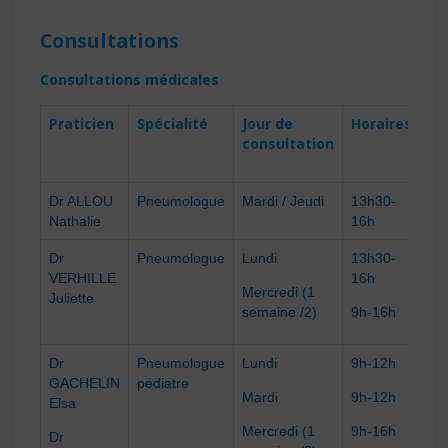
Consultations
Consultations médicales
Praticien
Spécialité
Jour de
Horaires
N°
consultation
pr
rd
Dr ALLOU
Pneumologue
Mardi / Jeudi
13h30-
02
Nathalie
16h
63
Dr
Pneumologue
Lundi
13h30-
02
VERHILLE
16h
63
Mercredi (1
Juliette
semaine /2)
9h-16h
Dr
Pneumologue
Lundi
9h-12h
02
GACHELIN
pédiatre
63
Mardi
9h-12h
Elsa
Mercredi (1
9h-16h
Dr