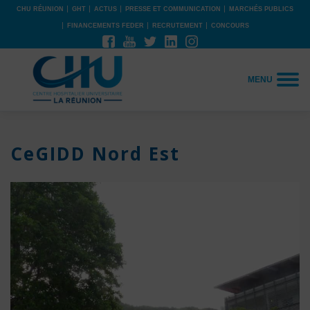
CHU RÉUNION
GHT
ACTUS
PRESSE ET COMMUNICATION
MARCHÉS PUBLICS
FINANCEMENTS FEDER
RECRUTEMENT
CONCOURS
MENU
CeGIDD Nord Est