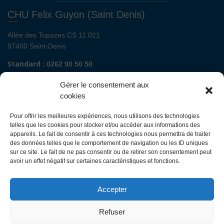
CHU Felix Guyon (Saint Denis)
Allée des Topazes CS 11 021
97400 Saint-Denis
Standard :
0262 90 50 50
Renseignements admissions :
0262 90 51 00
Gérer le consentement aux
Secrétariat de direction de site :
cookies
Mail :
direction.fguyon@chu-reunion.fr
Pour offrir les meilleures expériences, nous utilisons des technologies
CHU de La Réunion sites Sud (Saint-Pierre
telles que les cookies pour stocker et/ou accéder aux informations des
- St Joseph - Le Tampon - St Louis - Cilaos)
appareils. Le fait de consentir à ces technologies nous permettra de traiter
des données telles que le comportement de navigation ou les ID uniques
sur ce site. Le fait de ne pas consentir ou de retirer son consentement peut
Avenue François Mitterrand
avoir un effet négatif sur certaines caractéristiques et fonctions.
BP 350
97448 Saint-Pierre Cedex
Accepter
Standard :
0262 35 90 00
Renseignements admissions :
0262 35 90 48
Refuser
Secrétariat de direction des sites :