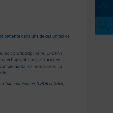
SAMU
:
Police
Pompi
SOS M
Pharma
a patiente dans une de ces unités de
Secour
union pluridisciplinaire (CPDPN)
ens, échographistes, chirurgiens
s complémentaires nécessaires. La
tie.
territoire réunionnais (CHOR et GHER)