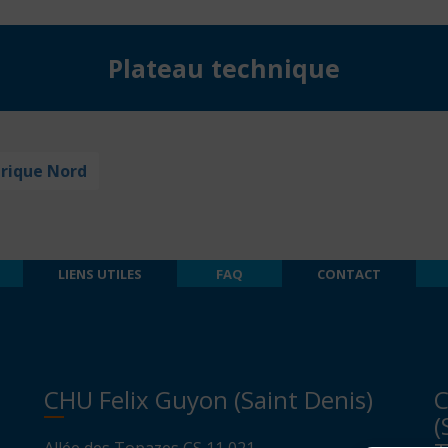
Plateau technique
trique Nord
LIENS UTILES
FAQ
CONTACT
CHU Felix Guyon (Saint Denis)
C
(
Allée des Topazes CS 11 021