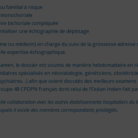
u familial à risque
e monochoriale
ire bichoriale compliquée
 à réaliser une échographie de dépistage
me ou médecin) en charge du suivi de la grossesse adresse s
lle expertise échographique.
examen, le dossier est soumis de manière hebdomadaire en ré
diatres spécialisés en néonatalogie, généticiens, obstétrici
sychiatres…) afin que soient discutés des meilleurs examen
upe 48 CPDPN français dont celui de l’Océan Indien fait par
ite collaboration avec les autres établissements hospitaliers du 
squels il existe des membres correspondants privilégiés.