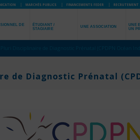
NICATION
MARCHÉS PUBLICS
FINANCEMENTS FEDER
RECRUTEMENT
JE SUIS
JE R
JE REPRÉSENTE
SIONNEL DE
ÉTUDIANT /
UNE E
UNE ASSOCIATION
STAGIAIRE
UN P
Pluri Disciplinaire de Diagnostic Prénatal (CPDPN Océan Ind
aire de Diagnostic Prénatal (C