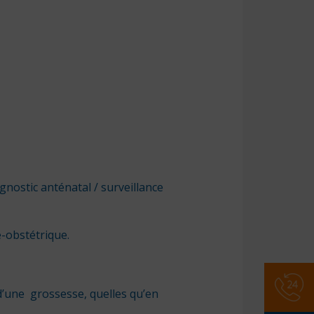
nostic anténatal / surveillance
e-obstétrique.
Numér
d’une grossesse, quelles qu’en