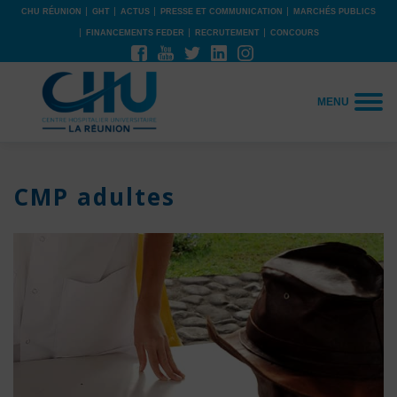
CHU RÉUNION
GHT
ACTUS
PRESSE ET COMMUNICATION
MARCHÉS PUBLICS
FINANCEMENTS FEDER
RECRUTEMENT
CONCOURS
MENU
CMP adultes