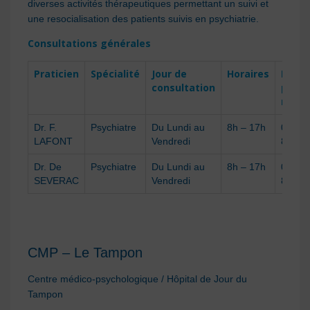
diverses activités thérapeutiques permettant un suivi et
une resocialisation des patients suivis en psychiatrie.
Consultations générales
Praticien
Spécialité
Jour de
Horaires
N° po
consultation
prend
rdv
Dr. F.
Psychiatre
Du Lundi au
8h – 17h
0262 
LAFONT
Vendredi
81 22
Dr. De
Psychiatre
Du Lundi au
8h – 17h
0262 
SEVERAC
Vendredi
81 22
CMP – Le Tampon
Centre médico-psychologique / Hôpital de Jour du
Tampon