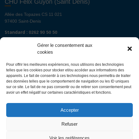
CHU Felix Guyon (Saint Denis)
Allée des Topazes CS 11 021
97400 Saint-Denis
Standard :
0262 90 50 50
Renseignements admissions :
0262 90 51 00
Gérer le consentement aux
Secrétariat de direction de site :
cookies
Mail :
direction.fguyon@chu-reunion.fr
Pour offrir les meilleures expériences, nous utilisons des technologies
CHU de La Réunion sites Sud (Saint-Pierre
telles que les cookies pour stocker et/ou accéder aux informations des
- St Joseph - Le Tampon - St Louis - Cilaos)
appareils. Le fait de consentir à ces technologies nous permettra de traiter
des données telles que le comportement de navigation ou les ID uniques
sur ce site. Le fait de ne pas consentir ou de retirer son consentement peut
Avenue François Mitterrand
avoir un effet négatif sur certaines caractéristiques et fonctions.
BP 350
97448 Saint-Pierre Cedex
Accepter
Standard :
0262 35 90 00
Renseignements admissions :
0262 35 90 48
Refuser
Secrétariat de direction des sites :
Mail :
direction.ghsr@chu-reunion.fr
Voir les préférences