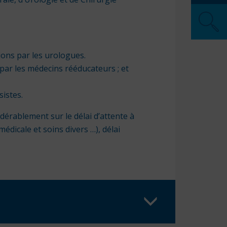
Pompi
SOS M
Pharma
Secour
ons par les urologues.
ar les médecins rééducateurs ; et
istes.
idérablement sur le délai d’attente à
édicale et soins divers …), délai