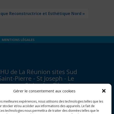
ique Reconstructrice et Esthétique Nord »
MENTIONS LÉGALES
HU de La Réunion sites Sud
Saint-Pierre - St Joseph - Le
ampon - St Louis - Cilaos)
Gérer le consentement aux cookies
venue François Mitterrand
les meilleures expériences, nous utilisons des technologies telles que les
P 350
r stocker et/ou accéder aux informations des appareils. Le fait de
7448 Saint-Pierre Cedex
 ces technologies nous permettra de traiter des données telles que le