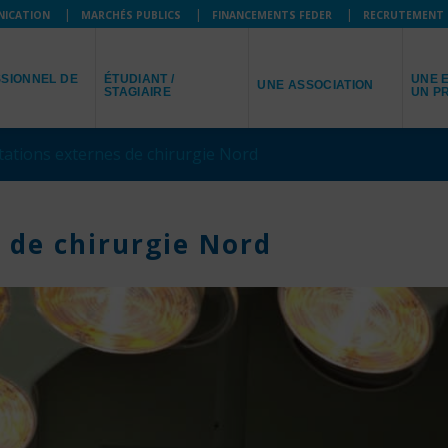
NICATION
MARCHÉS PUBLICS
FINANCEMENTS FEDER
RECRUTEMENT
JE SUIS
JE R
JE REPRÉSENTE
SIONNEL DE
ÉTUDIANT /
UNE E
UNE ASSOCIATION
STAGIAIRE
UN P
tations externes de chirurgie Nord
 de chirurgie Nord