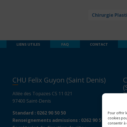
Chirurgie Plast
LIENS UTILES
FAQ
CONTACT
CHU Felix Guyon (Saint Denis)
C
(
T
Allée des Topazes CS 11 021
97400 Saint-Denis
A
Standard :
0262 90 50 50
Pour offrir 
B
cookies pou
Renseignements admissions :
0262 90 51 00
9
consentir à