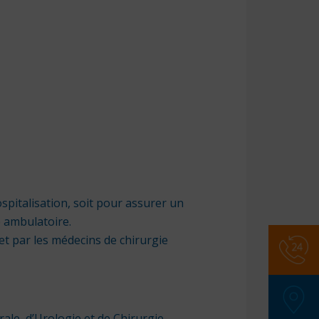
spitalisation, soit pour assurer un
e ambulatoire.
et par les médecins de chirurgie
Numér
SAMU
:
Police
ale, d’Urologie et de Chirurgie