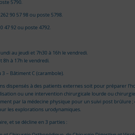
oste 5790.
262 90 57 98 ou poste 5798.
0 47 92 ou poste 4792.
lundi au jeudi et 7h30 à 16h le vendredi.
t 8h à 17h le vendredi.
 3 – Bâtiment C (carambole).
ins dispensés à des patients externes soit pour préparer l’ho
lisation ou une intervention chirurgicale lourde ou chirurgi
ment par la médecine physique pour un suivi post brûlure ; 
 pour les explorations urodynamiques.
aire, et se décline en 3 parties :
et Chirurgie Orthopédique, de Chirurgie Digestive et Viscér