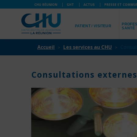
CHU RÉUNION
GHT
ACTUS
PRESSE ET COMMU
JE SUIS
JE SUIS
PROFES
PATIENT / VISITEUR
SANTÉ
Accueil
Les services au CHU
Consul
Consultations externes