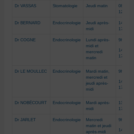
Dr VASSAS
Stomatologie
Jeudi matin
08h30 à
12h
Dr BERNARD
Endocrinologie
Jeudi après-
14h à
midi
17h
Dr COGNE
Endocrinologie
Lundi après-
9h à 12
midi et
14h à
mercredi
17h
matin
Dr LE MOULLEC
Endocrinologie
Mardi matin,
9h à 12
mercredi et
14h à
jeudi après-
17h
midi
Dr NOBÉCOURT
Endocrinologie
Mardi après-
13h30 à
midi
17h
Dr JARLET
Endocrinologie
Mercredi
9h à 12
matin et jeudi
14h à
après-midi