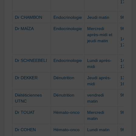
17h
Dr CHAMBON
Endocrinologie
Jeudi matin
9h à 12
Dr MAÏZA
Endocrinologie
Mercredi
9h à 12
après-midi et
14h à
jeudi matin
17h
Dr SCHNEEBELI
Endocrinologie
Lundi après-
14h à
midi
17h
Dr DEKKER
Dénutrition
Jeudi après-
13h30 à
midi
16h30
Diététiciennes
Dénutrition
vendredi
9h à 12
UTNC
matin
Dr TOUAT
Hémato-onco
Mercredi
9h à 12
matin
Dr COHEN
Hémato-onco
Lundi matin
9h à 12