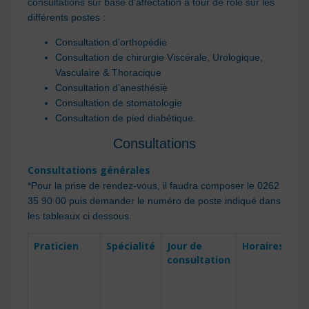
consultations sur base d’affectation à tour de rôle sur les
différents postes :
Consultation d’orthopédie
Consultation de chirurgie Viscérale, Urologique,
Vasculaire & Thoracique
Consultation d’anesthésie
Consultation de stomatologie
Consultation de pied diabétique.
Consultations
Consultations générales
*Pour la prise de rendez-vous, il faudra composer le 0262
35 90 00 puis demander le numéro de poste indiqué dans
les tableaux ci dessous.
Praticien
Spécialité
Jour de
Horaires
N°
consultation
po
po
pr
rd