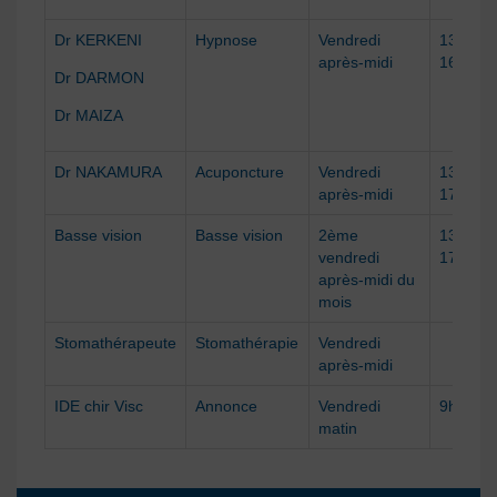
Dr KERKENI
Hypnose
Vendredi
13h30 à
après-midi
16h
Dr DARMON
Dr MAIZA
Dr NAKAMURA
Acuponcture
Vendredi
13h à
après-midi
17h
Basse vision
Basse vision
2ème
13h à
vendredi
17h
après-midi du
mois
Stomathérapeute
Stomathérapie
Vendredi
après-midi
IDE chir Visc
Annonce
Vendredi
9h à 12
matin