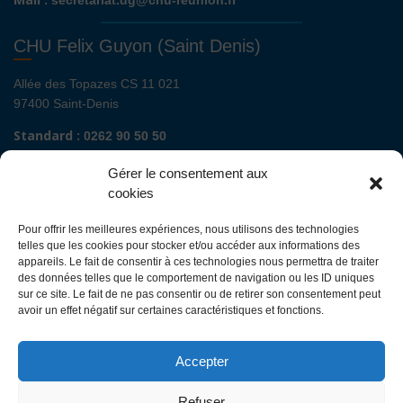
secretariat.dg@chu-reunion.fr
CHU Felix Guyon (Saint Denis)
Allée des Topazes CS 11 021
97400 Saint-Denis
Standard :
0262 90 50 50
Renseignements admissions :
0262 90 51 00
Gérer le consentement aux
Secrétariat de direction de site :
cookies
Mail :
direction.fguyon@chu-reunion.fr
Pour offrir les meilleures expériences, nous utilisons des technologies
CHU de La Réunion sites Sud (Saint-Pierre
telles que les cookies pour stocker et/ou accéder aux informations des
- St Joseph - Le Tampon - St Louis - Cilaos)
appareils. Le fait de consentir à ces technologies nous permettra de traiter
des données telles que le comportement de navigation ou les ID uniques
sur ce site. Le fait de ne pas consentir ou de retirer son consentement peut
Avenue François Mitterrand
avoir un effet négatif sur certaines caractéristiques et fonctions.
BP 350
97448 Saint-Pierre Cedex
Accepter
Standard :
0262 35 90 00
Renseignements admissions :
0262 35 90 48
Refuser