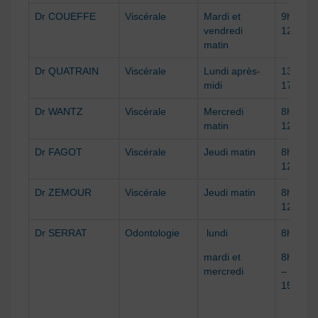
Dr COUEFFE
Viscérale
Mardi et
9h à
vendredi
12h30
matin
Dr QUATRAIN
Viscérale
Lundi après-
13h30 à
midi
17h
Dr WANTZ
Viscérale
Mercredi
8h30 à
matin
12h
Dr FAGOT
Viscérale
Jeudi matin
8h30 à
12h
Dr ZEMOUR
Viscérale
Jeudi matin
8h30 à
12h
Dr SERRAT
Odontologie
lundi
8h à 12
mardi et
8h à 12
mercredi
– 13h à
15h