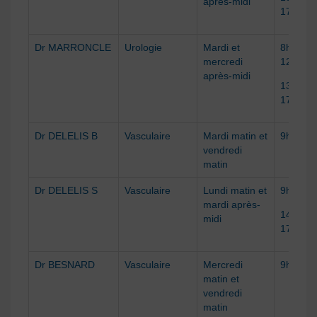
après-midi
17h
Dr MARRONCLE
Urologie
Mardi et
8h30 à
mercredi
12h
après-midi
13h30 à
17h
Dr DELELIS B
Vasculaire
Mardi matin et
9h à 12
vendredi
matin
Dr DELELIS S
Vasculaire
Lundi matin et
9h à 12
mardi après-
14h à
midi
17h
Dr BESNARD
Vasculaire
Mercredi
9h à 12
matin et
vendredi
matin