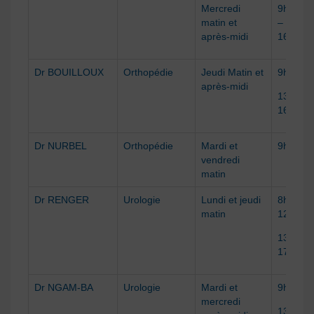
Mercredi
9h à 12
matin et
– 13h à
après-midi
16h30
Dr BOUILLOUX
Orthopédie
Jeudi Matin et
9h à 12
après-midi
13h à
16h30
Dr NURBEL
Orthopédie
Mardi et
9h à 12
vendredi
matin
Dr RENGER
Urologie
Lundi et jeudi
8h30 à
matin
12h
13h30 à
17h
Dr NGAM-BA
Urologie
Mardi et
9h à 12
mercredi
13h30 à