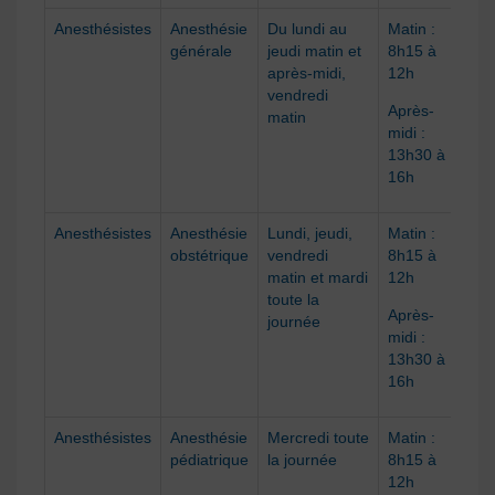
Anesthésistes
Anesthésie
Du lundi au
Matin :
59
générale
jeudi matin et
8h15 à
après-midi,
12h
vendredi
Après-
matin
midi :
13h30 à
16h
Anesthésistes
Anesthésie
Lundi, jeudi,
Matin :
54
obstétrique
vendredi
8h15 à
matin et mardi
12h
toute la
Après-
journée
midi :
13h30 à
16h
Anesthésistes
Anesthésie
Mercredi toute
Matin :
54
pédiatrique
la journée
8h15 à
12h