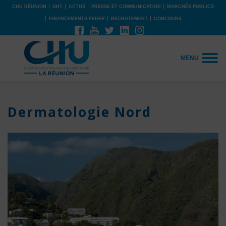
CHU RÉUNION
GHT
ACTUS
PRESSE ET COMMUNICATION
MARCHÉS PUBLICS
FINANCEMENTS FEDER
RECRUTEMENT
CONCOURS
MENU
Dermatologie Nord