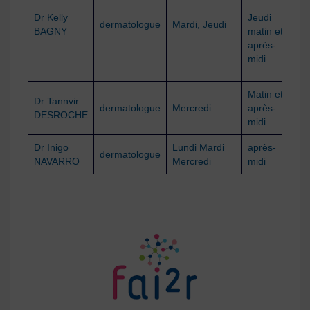
Dr Kelly
Jeudi
0
dermatologue
Mardi, Jeudi
BAGNY
matin et
5
après-
midi
Matin et
Dr Tannvir
0
dermatologue
Mercredi
après-
DESROCHE
5
midi
Dr Inigo
Lundi Mardi
après-
0
dermatologue
NAVARRO
Mercredi
midi
5