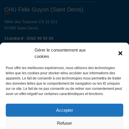
CHU Felix Guyon (Saint Denis)
Allée des Topazes CS 11 021
97400 Saint-Denis
Standard :
0262 90 50 50
Renseignements admissions :
0262 90 51 00
Gérer le consentement aux
Secrétariat de direction de site :
cookies
Mail :
direction.fguyon@chu-reunion.fr
Pour offrir les meilleures expériences, nous utilisons des technologies
CHU de La Réunion sites Sud (Saint-Pierre
telles que les cookies pour stocker et/ou accéder aux informations des
- St Joseph - Le Tampon - St Louis - Cilaos)
appareils. Le fait de consentir à ces technologies nous permettra de traiter
des données telles que le comportement de navigation ou les ID uniques
sur ce site. Le fait de ne pas consentir ou de retirer son consentement peut
Avenue François Mitterrand
avoir un effet négatif sur certaines caractéristiques et fonctions.
BP 350
97448 Saint-Pierre Cedex
Accepter
Standard :
0262 35 90 00
Renseignements admissions :
0262 35 90 48
Refuser
Secrétariat de direction des sites :