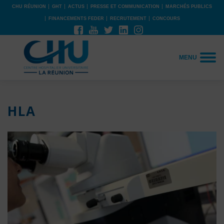
CHU RÉUNION
GHT
ACTUS
PRESSE ET COMMUNICATION
MARCHÉS PUBLICS
FINANCEMENTS FEDER
RECRUTEMENT
CONCOURS
MENU
HLA