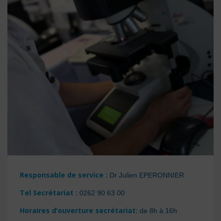
Responsable de service
:
Dr Julien EPERONNIER
Tel Secrétariat
:
0262 90 63 00
Horaires d’ouverture
secrétariat:
de 8h à 16h