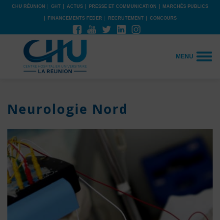
CHU RÉUNION
GHT
ACTUS
PRESSE ET COMMUNICATION
MARCHÉS PUBLICS
FINANCEMENTS FEDER
RECRUTEMENT
CONCOURS
MENU
Neurologie Nord