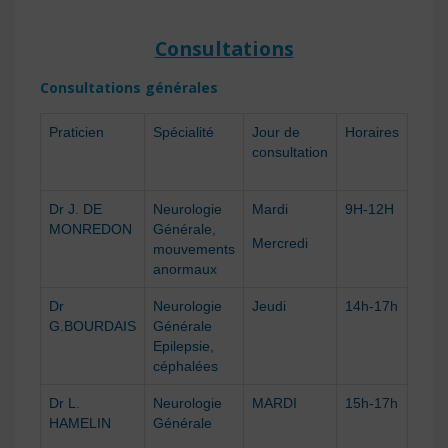
Consultations
Consultations générales
Praticien
Spécialité
Jour de
Horaires
N° p
consultation
pren
rdv
Dr J. DE
Neurologie
Mardi
9H-12H
0262
MONREDON
Générale,
90 5
Mercredi
mouvements
92
anormaux
Dr
Neurologie
Jeudi
14h-17h
G.BOURDAIS
Générale
Epilepsie,
céphalées
Dr L.
Neurologie
MARDI
15h-17h
HAMELIN
Générale