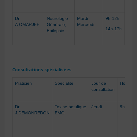
Dr
Neurologie
Mardi
9h-12h
A.OMARJEE
Générale,
Mercredi
14h-17h
Epilepsie
Consultations spécialisées
Praticien
Spécialité
Jour de
Horaires
consultation
Dr
Toxine botulique
Jeudi
9h-17h
J.DEMONREDON
EMG