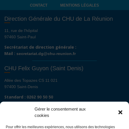
CONTACT
MENTIONS LÉGALES
Direction Générale du CHU de La Réunion
11, rue de l’hôpital
97460 Saint-Paul
Secrétariat de direction générale :
Mail :
secretariat.dg@chu-reunion.fr
CHU Felix Guyon (Saint Denis)
Allée des Topazes CS 11 021
97400 Saint-Denis
Standard :
0262 90 50 50
Renseignements admissions :
0262 90 51 00
Gérer le consentement aux
Secrétariat de direction de site :
cookies
Mail :
direction.fguyon@chu-reunion.fr
Pour offrir les meilleures expériences, nous utilisons des technologies