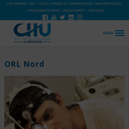
CHU RÉUNION
GHT
ACTUS
PRESSE ET COMMUNICATION
MARCHÉS PUBLICS
FINANCEMENTS FEDER
RECRUTEMENT
CONCOURS
MENU
ORL Nord