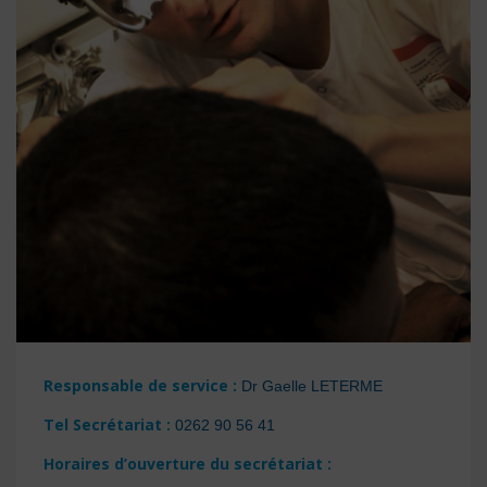
Responsable de service
:
Dr Gaelle
LETERME
Tel Secrétariat
:
0262 90 56 41
Horaires d’ouverture du secrétariat
: