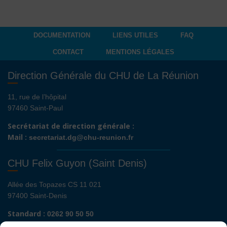
DOCUMENTATION
LIENS UTILES
FAQ
CONTACT
MENTIONS LÉGALES
Direction Générale du CHU de La Réunion
11, rue de l’hôpital
97460 Saint-Paul
Secrétariat de direction générale :
Mail :
secretariat.dg@chu-reunion.fr
CHU Felix Guyon (Saint Denis)
Allée des Topazes CS 11 021
97400 Saint-Denis
Standard :
0262 90 50 50
Renseignements admissions :
0262 90 51 00