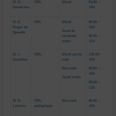
Dr G.
ORL
Mardi
8h30 –
Jeud
Desternes
16h
midi
mati
Dr E.
ORL
Mardi
8h30 –
Doger de
16h
Jeudi et
Speville
vendredi
8h30 –
matin
12h
Dr J.
ORL
Mardi après-
13h30-
Duchêne
midi
16h
Mercredi
8h30 –
16h
Jeudi matin
8h30 –
12h
Dr G.
ORL
Mercredi
8h30 –
1 lun
Leterme
pédiatrique
16h