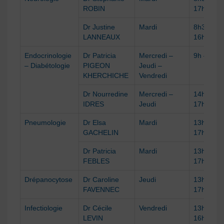
ROBIN
17h
Dr Justine
Mardi
8h30 –
LANNEAUX
16h
Endocrinologie
Dr Patricia
Mercredi –
9h – 16h
– Diabétologie
PIGEON
Jeudi –
KHERCHICHE
Vendredi
Dr Nourredine
Mercredi –
14h –
IDRES
Jeudi
17h
Pneumologie
Dr Elsa
Mardi
13h30 –
GACHELIN
17h
Dr Patricia
Mardi
13h30 –
FEBLES
17h
Drépanocytose
Dr Caroline
Jeudi
13h30 –
FAVENNEC
17h
Infectiologie
Dr Cécile
Vendredi
13h30 –
LEVIN
16h