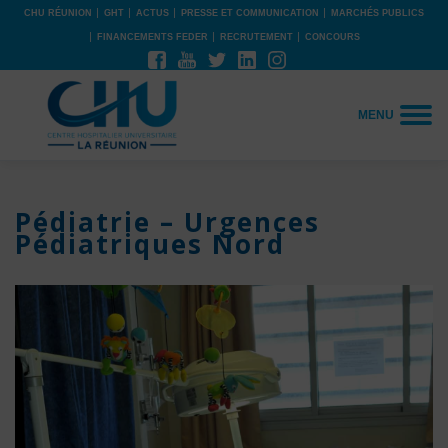
CHU RÉUNION
GHT
ACTUS
PRESSE ET COMMUNICATION
MARCHÉS PUBLICS
FINANCEMENTS FEDER
RECRUTEMENT
CONCOURS
MENU
Pédiatrie – Urgences
Pédiatriques Nord