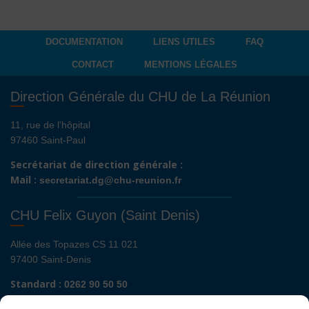
DOCUMENTATION
LIENS UTILES
FAQ
CONTACT
MENTIONS LÉGALES
Direction Générale du CHU de La Réunion
11, rue de l’hôpital
97460 Saint-Paul
Secrétariat de direction générale :
Mail :
secretariat.dg@chu-reunion.fr
CHU Felix Guyon (Saint Denis)
Allée des Topazes CS 11 021
97400 Saint-Denis
Standard :
0262 90 50 50
Renseignements admissions :
0262 90 51 00