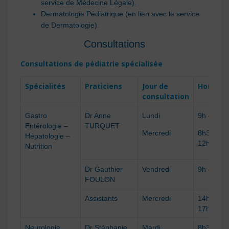
service de Médecine Légale).
Dermatologie Pédiatrique (en lien avec le service
de Dermatologie).
Consultations
Consultations de pédiatrie spécialisée
Spécialités
Praticiens
Jour de
Horaires
consultation
Gastro
Dr Anne
Lundi
9h – 12h
Entérologie –
TURQUET
Mercredi
8h30 –
Hépatologie –
12h
Nutrition
Dr Gauthier
Vendredi
9h – 16h
FOULON
Assistants
Mercredi
14h –
17h
Neurologie
Dr Stéphanie
Mardi
8h30 –