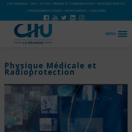
CHU RÉUNION
GHT
ACTUS
PRESSE ET COMMUNICATION
MARCHÉS PUBLICS
FINANCEMENTS FEDER
RECRUTEMENT
CONCOURS
MENU
Physique Médicale et
Radioprotection