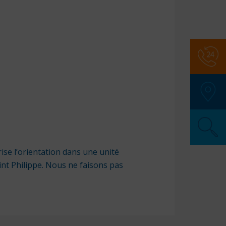
Numér
SAMU
:
Police
Pompi
SOS M
Pharma
rise l’orientation dans une unité
Secour
Saint Philippe. Nous ne faisons pas