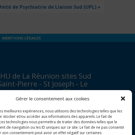
nité de Psychiatrie de Liaison Sud (UPL) »
MENTIONS LÉGALES
HU de La Réunion sites Sud
Saint-Pierre - St Joseph - Le
ampon - St Louis - Cilaos)
Gérer le consentement aux cookies
venue François Mitterrand
les meilleures expériences, nous utilisons des technologies telles que les
P 350
r stocker et/ou accéder aux informations des appareils. Le fait de
7448 Saint-Pierre Cedex
 ces technologies nous permettra de traiter des données telles que le
 de navigation ou les ID uniques sur ce site. Le fait de ne pas consentir
r son consentement peut avoir un effet négatif sur certaines
tandard :
0262 35 90 00