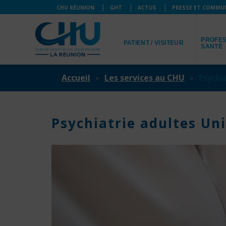
CHU RÉUNION
GHT
ACTUS
PRESSE ET COMMU
JE SUIS
JE SUIS
PROFES
PATIENT / VISITEUR
SANTÉ
Accueil
Les services au CHU
Psychia
Psychiatrie adultes Un