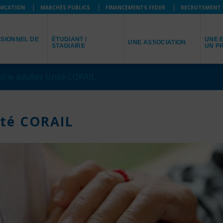
NICATION
MARCHÉS PUBLICS
FINANCEMENTS FEDER
RECRUTEMENT
JE SUIS
JE R
JE REPRÉSENTE
SIONNEL DE
ÉTUDIANT /
UNE E
UNE ASSOCIATION
STAGIAIRE
UN P
trie adultes Unité CORAIL
ité CORAIL