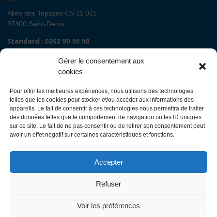
Allée des Topazes CS 11 021
97400 Saint-Denis
Standard :
0262 90 50 50
Renseignements admissions :
0262 90 51 00
Gérer le consentement aux
Secrétariat de direction de site :
cookies
Mail :
direction.fguyon@chu-reunion.fr
Pour offrir les meilleures expériences, nous utilisons des technologies
CHU de La Réunion sites Sud (Saint-Pierre
telles que les cookies pour stocker et/ou accéder aux informations des
- St Joseph - Le Tampon - St Louis - Cilaos)
appareils. Le fait de consentir à ces technologies nous permettra de traiter
des données telles que le comportement de navigation ou les ID uniques
sur ce site. Le fait de ne pas consentir ou de retirer son consentement peut
Avenue François Mitterrand
avoir un effet négatif sur certaines caractéristiques et fonctions.
BP 350
97448 Saint-Pierre Cedex
Accepter
Standard :
0262 35 90 00
Renseignements admissions :
0262 35 90 48
Refuser
Secrétariat de direction des sites :
Mail :
direction.ghsr@chu-reunion.fr
Voir les préférences