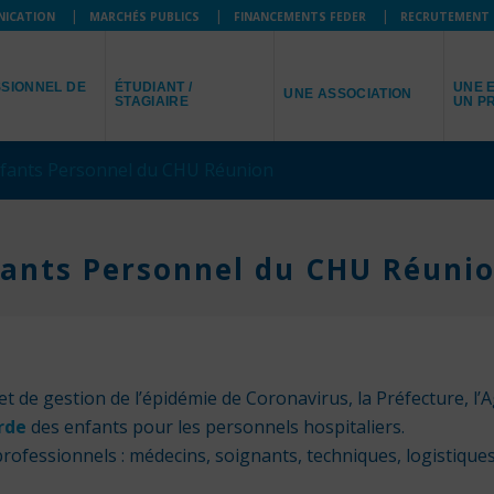
NICATION
MARCHÉS PUBLICS
FINANCEMENTS FEDER
RECRUTEMENT
JE SUIS
JE R
JE REPRÉSENTE
SIONNEL DE
ÉTUDIANT /
UNE E
UNE ASSOCIATION
STAGIAIRE
UN P
nfants Personnel du CHU Réunion
fants Personnel du CHU Réuni
t de gestion de l’épidémie de Coronavirus, la Préfecture, l’
rde
des enfants pour les personnels hospitaliers.
professionnels : médecins, soignants, techniques, logistiques,