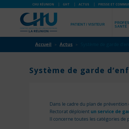
CHU RÉUNION
GHT
ACTUS
PRESSE ET COMMU
JE SUIS
JE SUIS
PROFES
PATIENT / VISITEUR
SANTÉ
Accueil
Actus
Système de garde d’e
Système de garde d’en
Dans le cadre du plan de prévention e
Rectorat déploient
un service de ga
Il concerne toutes les catégories de 