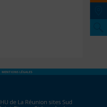
SAMU
:
Police
Pompi
SOS M
Pharma
Secour
MENTIONS LÉGALES
HU de La Réunion sites Sud