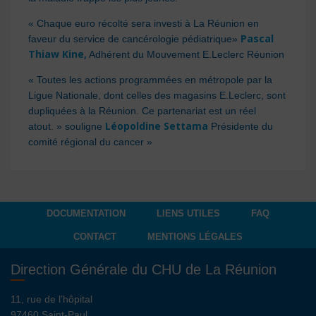
« Chaque euro récolté sera investi à La Réunion en
Pascal
faveur du service de cancérologie pédiatrique»
Thiaw Kine,
Adhérent du Mouvement E.Leclerc Réunion
« Toutes les actions programmées en métropole par la
Ligue Nationale, dont celles des magasins E.Leclerc, sont
dupliquées à la Réunion. Ce partenariat est un réel
Léopoldine Settama
atout. » souligne
Présidente du
comité régional du cancer »
DOCUMENTATION
LIENS UTILES
FAQ
CONTACT
MENTIONS LÉGALES
Direction Générale du CHU de La Réunion
11, rue de l’hôpital
97460 Saint-Paul