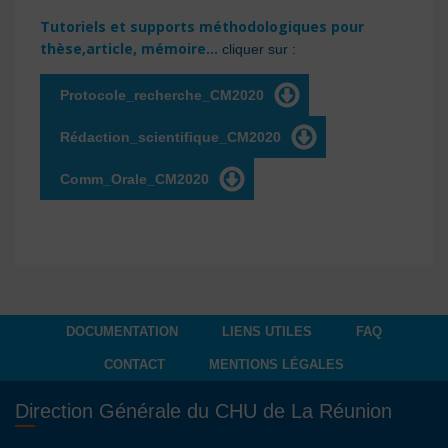
Tutoriels et supports méthodologiques pour
thèse,article, mémoire...
cliquer sur :
Protocole_recherche_CM2020
Rédaction_scientifique_CM2020
Comm_Orale_CM2020
DOCUMENTATION
LIENS UTILES
FAQ
CONTACT
MENTIONS LÉGALES
Direction Générale du CHU de La Réunion