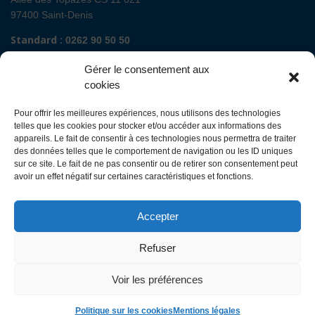
97400 Saint-Denis
Standard :
0262 90 50 50
Renseignements admissions :
0262 90 51 00
Gérer le consentement aux
Secrétariat de direction de site :
cookies
Mail :
direction.fguyon@chu-reunion.fr
Pour offrir les meilleures expériences, nous utilisons des technologies
CHU de La Réunion sites Sud (Saint-Pierre
telles que les cookies pour stocker et/ou accéder aux informations des
- St Joseph - Le Tampon - St Louis - Cilaos)
appareils. Le fait de consentir à ces technologies nous permettra de traiter
des données telles que le comportement de navigation ou les ID uniques
sur ce site. Le fait de ne pas consentir ou de retirer son consentement peut
Avenue François Mitterrand
avoir un effet négatif sur certaines caractéristiques et fonctions.
BP 350
97448 Saint-Pierre Cedex
Accepter
Standard :
0262 35 90 00
Renseignements admissions :
0262 35 90 48
Refuser
Secrétariat de direction des sites :
Mail :
direction.ghsr@chu-reunion.fr
Voir les préférences
Politique sur les cookies
Mentions légales
©
CHU Réunion
. Tous droits réservés. 2017-2026.