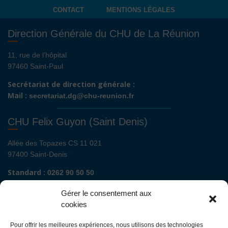
CONTACT
MENTIONS LÉGALES
Direction Générale du CHU de La Réunion
11, rue de l’hôpital
97460 Saint-Paul
Secrétariat de direction générale :
Mail :
secretariat.dg@chu-reunion.fr
CHU Felix Guyon (Saint Denis)
Allée des Topazes CS 11 021
97400 Saint-Denis
Standard :
0262 90 50 50
Renseignements admissions :
0262 90 51 00
Gérer le consentement aux
Secrétariat de direction de site :
cookies
Mail :
direction.fguyon@chu-reunion.fr
Pour offrir les meilleures expériences, nous utilisons des technologies