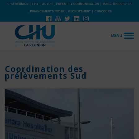
CHU RÉUNION
GHT
ACTUS
PRESSE ET COMMUNICATION
MARCHÉS PUBLICS
FINANCEMENTS FEDER
RECRUTEMENT
CONCOURS
MENU
Coordination des
prélèvements Sud