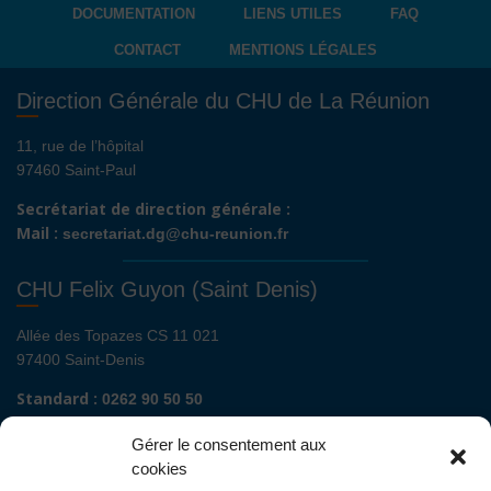
DOCUMENTATION
LIENS UTILES
FAQ
CONTACT
MENTIONS LÉGALES
Direction Générale du CHU de La Réunion
11, rue de l’hôpital
97460 Saint-Paul
Secrétariat de direction générale :
Mail :
secretariat.dg@chu-reunion.fr
CHU Felix Guyon (Saint Denis)
Allée des Topazes CS 11 021
97400 Saint-Denis
Standard :
0262 90 50 50
Renseignements admissions :
0262 90 51 00
Gérer le consentement aux
Secrétariat de direction de site :
cookies
Mail :
direction.fguyon@chu-reunion.fr