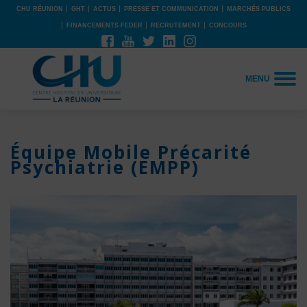
CHU RÉUNION
GHT
ACTUS
PRESSE ET COMMUNICATION
MARCHÉS PUBLICS
FINANCEMENTS FEDER
RECRUTEMENT
CONCOURS
MENU
Équipe Mobile Précarité
Psychiatrie (EMPP)