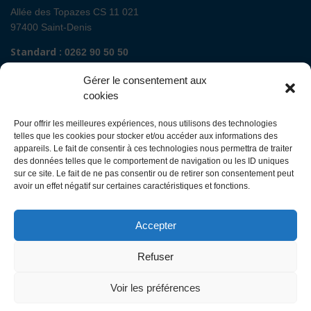
Allée des Topazes CS 11 021
97400 Saint-Denis
Standard :
0262 90 50 50
Renseignements admissions :
0262 90 51 00
Gérer le consentement aux
Secrétariat de direction de site :
cookies
Mail :
direction.fguyon@chu-reunion.fr
Pour offrir les meilleures expériences, nous utilisons des technologies
CHU de La Réunion sites Sud (Saint-Pierre
telles que les cookies pour stocker et/ou accéder aux informations des
- St Joseph - Le Tampon - St Louis - Cilaos)
appareils. Le fait de consentir à ces technologies nous permettra de traiter
des données telles que le comportement de navigation ou les ID uniques
sur ce site. Le fait de ne pas consentir ou de retirer son consentement peut
Avenue François Mitterrand
avoir un effet négatif sur certaines caractéristiques et fonctions.
BP 350
97448 Saint-Pierre Cedex
Accepter
Standard :
0262 35 90 00
Renseignements admissions :
0262 35 90 48
Refuser
Secrétariat de direction des sites :
Mail :
direction.ghsr@chu-reunion.fr
Voir les préférences