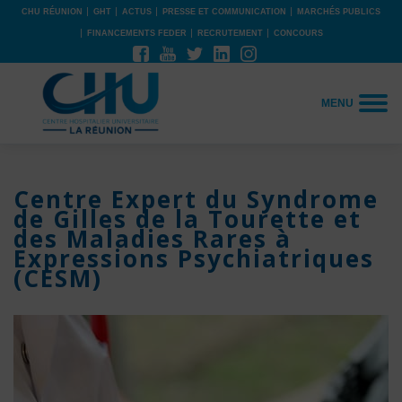
CHU RÉUNION
GHT
ACTUS
PRESSE ET COMMUNICATION
MARCHÉS PUBLICS
FINANCEMENTS FEDER
RECRUTEMENT
CONCOURS
MENU
Centre Expert du Syndrome
de Gilles de la Tourette et
des Maladies Rares à
Expressions Psychiatriques
(CESM)