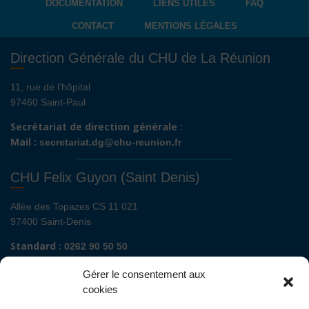
DOCUMENTATION
LIENS UTILES
FAQ
CONTACT
MENTIONS LÉGALES
Direction Générale du CHU de La Réunion
11, rue de l’hôpital
97460 Saint-Paul
Secrétariat de direction générale :
Mail :
secretariat.dg@chu-reunion.fr
CHU Felix Guyon (Saint Denis)
Allée des Topazes CS 11 021
97400 Saint-Denis
Standard :
0262 90 50 50
Renseignements admissions :
0262 90 51 00
Gérer le consentement aux
Secrétariat de direction de site :
cookies
Mail :
direction.fguyon@chu-reunion.fr