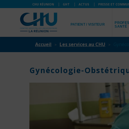
CHU RÉUNION
GHT
ACTUS
PRESSE ET COMMU
JE SUIS
JE SUIS
PROFES
PATIENT / VISITEUR
SANTÉ
Accueil
Les services au CHU
Gynéco
Gynécologie-Obstétriq