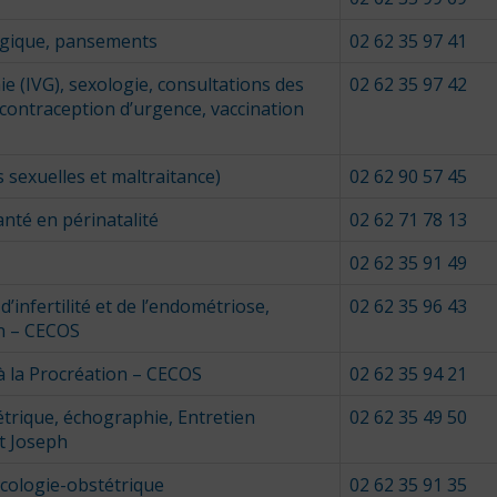
ogique, pansements
02 62 35 97 41
e (IVG), sexologie, consultations des
02 62 35 97 42
, contraception d’urgence, vaccination
 sexuelles et maltraitance)
02 62 90 57 45
nté en périnatalité
02 62 71 78 13
02 62 35 91 49
’infertilité et de l’endométriose,
02 62 35 96 43
on – CECOS
à la Procréation – CECOS
02 62 35 94 21
trique, échographie, Entretien
02 62 35 49 50
nt Joseph
cologie-obstétrique
02 62 35 91 35