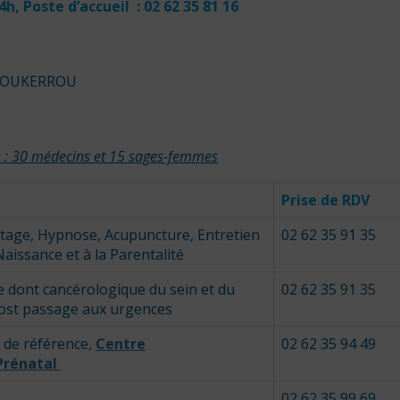
 Poste d’accueil : 02 62
35 81 16
 BOUKERROU
es : 30 médecins et 15 sages-femmes
Prise de RDV
stage, Hypnose, Acupuncture, Entretien
02 62 35 91 35
aissance et à la Parentalité
e dont cancérologique du sein et du
02 62 35 91 35
 post passage aux urgences
 de référence,
Centre
02 62 35 94 49
 Prénatal
02 62 35 99 69