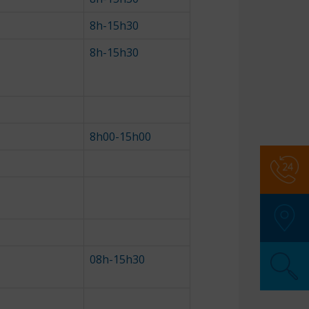
8h-15h30
8h-15h30
8h00-15h00
Numér
SAMU
:
Police
Pompi
08h-15h30
SOS M
Pharma
Secour