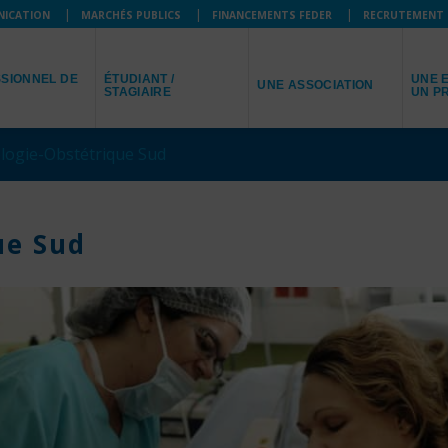
NICATION
MARCHÉS PUBLICS
FINANCEMENTS FEDER
RECRUTEMENT
JE SUIS
JE R
JE REPRÉSENTE
SIONNEL DE
ÉTUDIANT /
UNE E
UNE ASSOCIATION
STAGIAIRE
UN P
logie-Obstétrique Sud
ue Sud