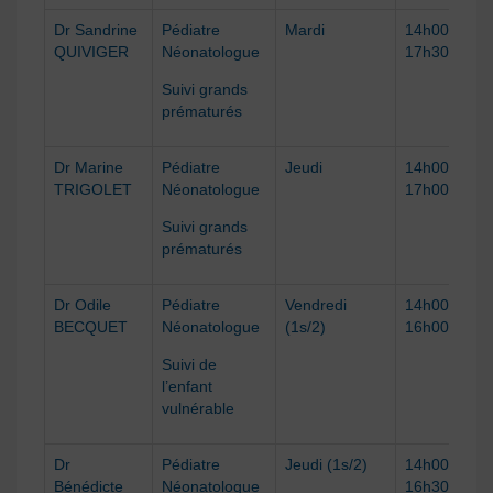
Dr
Sandrine
Pédiatre
Mardi
14h00 –
QUIVIGER
Néonatologue
1
7
h
3
0
Suivi grands
prématurés
Dr
Marine
Pédiatre
Jeudi
14h
00
–
TRIGOLET
Néonatologue
1
7
h00
Suivi grands
prématurés
Dr Odile
Pédiatre
Vendredi
14h00 –
BECQUET
Néonatologue
(1s/2)
16h00
Suivi de
l’enfant
vulnérable
Dr
Pédiatre
Jeudi (1s/2)
14h00 –
Bénédicte
Néonatologue
16h30