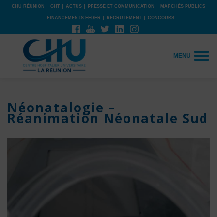
CHU RÉUNION
GHT
ACTUS
PRESSE ET COMMUNICATION
MARCHÉS PUBLICS
FINANCEMENTS FEDER
RECRUTEMENT
CONCOURS
MENU
Néonatalogie –
Réanimation Néonatale Sud