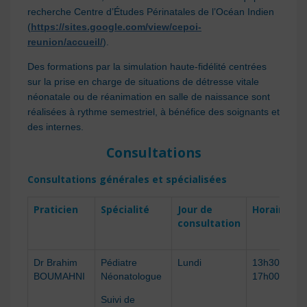
recherche Centre d’Études Périnatales de l’Océan Indien
(
https://sites.google.com/view/cepoi-
reunion/accueil/
).
Des formations par la simulation haute-fidélité centrées
sur la prise en charge de situations de détresse vitale
néonatale ou de réanimation en salle de naissance sont
réalisées à rythme semestriel, à bénéfice des soignants et
des internes.
Consultations
Consultations générales
et spécialisées
Praticien
Spécialité
Jour de
Horaires
consultation
Dr
Brahim
Pédiatre
Lundi
13h30 –
BOUMAHNI
Néonatologue
1
7
h
0
0
Suivi de