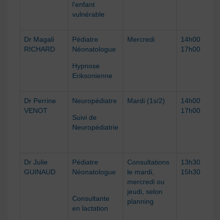
l’enfant
vulnérable
Dr
Magali
Pédiatre
Mercredi
14h00 –
RICHARD
Néonatologue
1
7
h00
Hypnose
Eriksonienne
Dr Perrine
Neuropédiatre
Mardi
(1s/2)
14h00 –
VENOT
1
7
h00
Suivi de
Neuropédiatrie
Dr
Julie
Pédiatre
Consultations
13h30 –
GUINAUD
Néonatologue
le mardi,
15h30
mercredi ou
jeudi, selon
Consultante
planning
en lactation